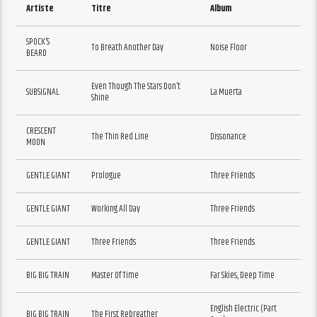
Artiste
Titre
Album
SPOCK’S
To Breath Another Day
Noise Floor
BEARD
Even Though The Stars Don’t
SUBSIGNAL
La Muerta
Shine
CRESCENT
The Thin Red Line
Dissonance
MOON
GENTLE GIANT
Prologue
Three Friends
GENTLE GIANT
Working All Day
Three Friends
GENTLE GIANT
Three Friends
Three Friends
BIG BIG TRAIN
Master Of Time
Far Skies, Deep Time
English Electric (Part
BIG BIG TRAIN
The First Rebreather