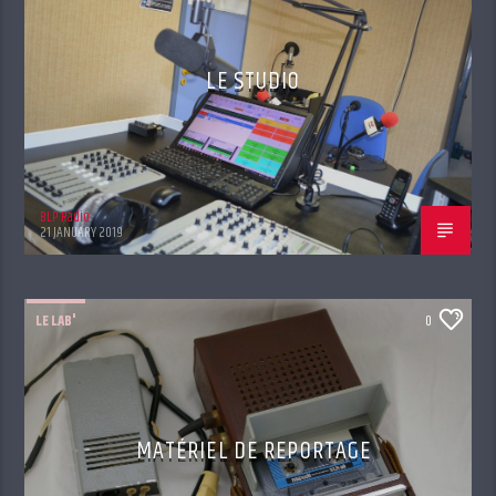
LE STUDIO
BLP Radio
21 JANUARY 2019
LE LAB'
0
MATÉRIEL DE REPORTAGE