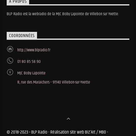
A PROPOS
BLP Radio est la webradio de la MJC Boby Lapointe de Villebon sur Yvette.
COORDONNÉES
http://www.blpradio.fr
01 80 85 58 90
MJC Boby Lapointe
8, rue des Maraichers • 91140 Villebon-sur-Yvette
© 2018-2023 • BLP Radio - Réalisation site web Biz'Art / MBO -