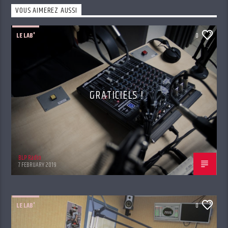
VOUS AIMEREZ AUSSI
LE LAB'
0
GRATICIELS !
BLP Radio
7 FEBRUARY 2019
LE LAB'
0