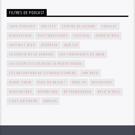
FILTRES DE PODCAST
100% PODCAST
ARTISTE
CENTRE DE LOISIRS
CONCERT
DIGITALFAYA
ELECTROSTORIES
FESTIVAL
HIRDÉ AFRICA
INSTINCT JAZZ
JEUNESSE
JOJO 3.0
LA SORTIE DE LA SEMAINE
LES CHRONIQUES DE JJBEN
LES COUPS DE COEUR DE LA MÉDIATHÈQUE
LES RACONTARS DE CITROUILLE AMÈRE
LMV ROCK
NIGHT TRAIN
PLUS DE BASSE !
PROG 50
RACONTARS
RENCONTRES
REPORTAGE
RETRONOUVEAU
ROCK'N'ROLL
TOUT UN POÈME
UNPLUG