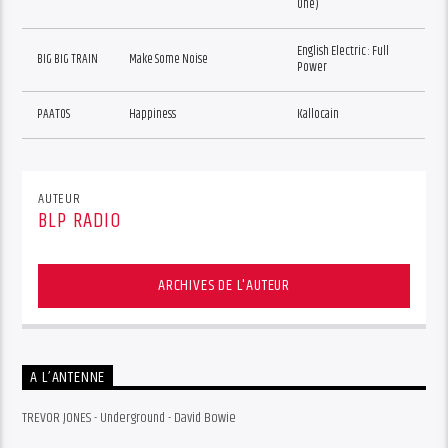
One)
English Electric : Full
BIG BIG TRAIN
Make Some Noise
Power
PAATOS
Happiness
Kallocain
AUTEUR
BLP RADIO
ARCHIVES DE L'AUTEUR
A L’ANTENNE
TREVOR JONES - Underground - David Bowie