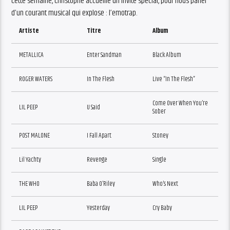
Cette semaine, Christophe accueille un invité spécial, pour nous parler
d’un courant musical qui explose : l’emotrap.
Artiste
Titre
Album
METALLICA
Enter Sandman
Black Album
ROGER WATERS
In The Flesh
Live “In The Flesh”
Come Over When You’re
LIL PEEP
U Said
Sober
POST MALONE
I Fall Apart
Stoney
Lil Yachty
Revenge
Single
THE WHO
Baba O’Riley
Who’s Next
LIL PEEP
Yesterday
Cry Baby