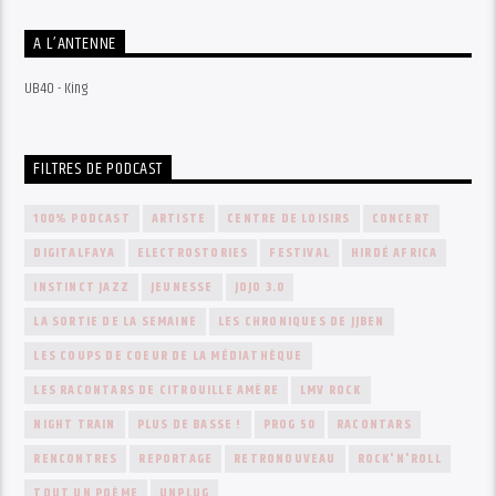
A L’ANTENNE
UB40 - King
FILTRES DE PODCAST
100% PODCAST
ARTISTE
CENTRE DE LOISIRS
CONCERT
DIGITALFAYA
ELECTROSTORIES
FESTIVAL
HIRDÉ AFRICA
INSTINCT JAZZ
JEUNESSE
JOJO 3.0
LA SORTIE DE LA SEMAINE
LES CHRONIQUES DE JJBEN
LES COUPS DE COEUR DE LA MÉDIATHÈQUE
LES RACONTARS DE CITROUILLE AMÈRE
LMV ROCK
NIGHT TRAIN
PLUS DE BASSE !
PROG 50
RACONTARS
RENCONTRES
REPORTAGE
RETRONOUVEAU
ROCK'N'ROLL
TOUT UN POÈME
UNPLUG