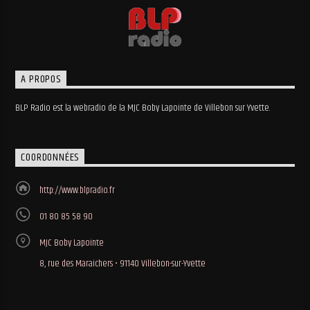
A PROPOS
BLP Radio est la webradio de la MJC Boby Lapointe de Villebon sur Yvette.
COORDONNÉES
http://www.blpradio.fr
01 80 85 58 90
MJC Boby Lapointe
8, rue des Maraichers • 91140 Villebon-sur-Yvette