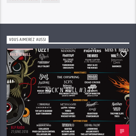
VOUS AIMEREZ AUSSI
ROCK'N'ROLL
0
ROCK’N’ROLL #3.37
BLP Radio
21 JUNE 2018