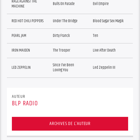
RAGE AGAINST THE
Bulls On Parade
Evil Empire
MACHINE
RED HOT CHILI PEPPERS
Under The Bridge
Blood Sugar Sex Magik
PEARL JAM
Dirty Franck
Ten
IRON MAIDEN
The Trooper
Live After Death
Since I’ve Been
LED ZEPPELIN
Led Zeppelin III
Loving You
AUTEUR
BLP RADIO
ARCHIVES DE L'AUTEUR