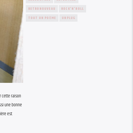
RETRONOUVEAU
ROCK'N'ROLL
TOUT UN POÈME
UNPLUG
 cette raison
ssi une bonne
ière est