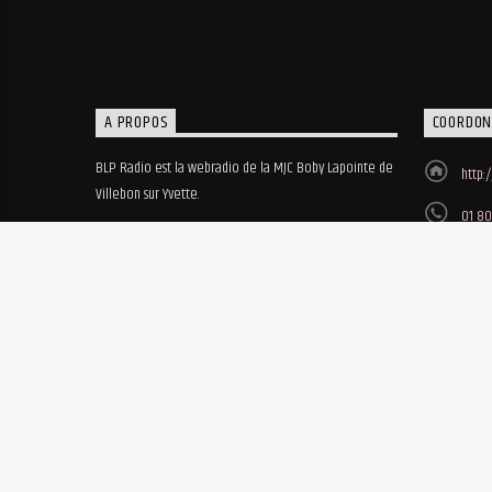
A PROPOS
COORDON
BLP Radio est la webradio de la MJC Boby Lapointe de
http:
Villebon sur Yvette.
01 80
MJC B
8, ru
© 2018-2023 • BLP Radio - Réalisation site web Biz'Art / MBO - Hé