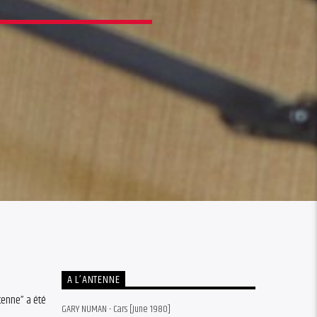
A L’ANTENNE
tenne” a été
GARY NUMAN - Cars [June 1980]