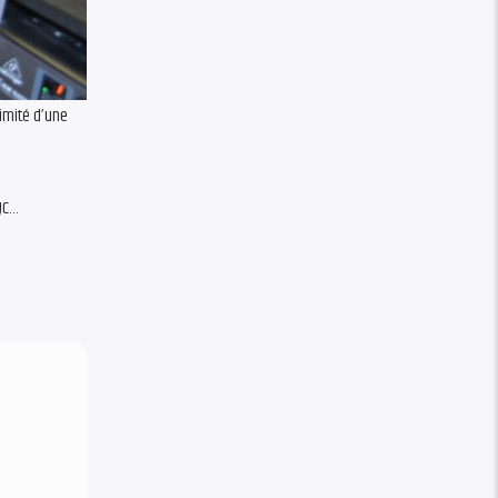
imité d’une
JC…