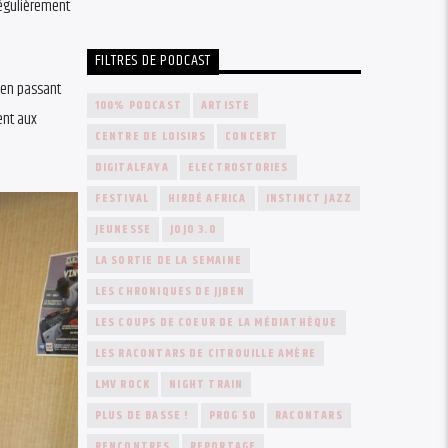
régulièrement
FILTRES DE PODCAST
, en passant
100% PODCAST
ARTISTE
ent aux
CENTRE DE LOISIRS
CONCERT
DIGITALFAYA
ELECTROSTORIES
FESTIVAL
HIRDÉ AFRICA
INSTINCT JAZZ
JEUNESSE
JOJO 3.0
LA SORTIE DE LA SEMAINE
LES CHRONIQUES DE JJBEN
LES COUPS DE COEUR DE LA MÉDIATHÈQUE
LES RACONTARS DE CITROUILLE AMÈRE
LMV ROCK
NIGHT TRAIN
PLUS DE BASSE !
PROG 50
RACONTARS
RENCONTRES
REPORTAGE