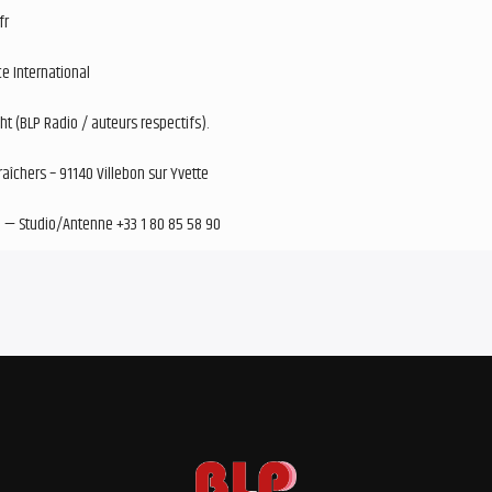
fr
e International
t (BLP Radio / auteurs respectifs).
aîchers – 91140 Villebon sur Yvette
0 — Studio/Antenne +33 1 80 85 58 90