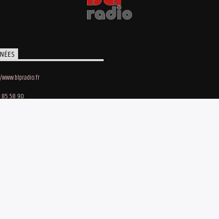
NÉES
//www.blpradio.fr
 85 58 90
oby Lapointe
e des Maraichers • 91140 Villebon-sur-Yvette
bergement site et streaming : Webhost-fr