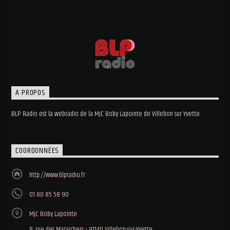
A PROPOS
BLP Radio est la webradio de la MJC Boby Lapointe de Villebon sur Yvette.
COORDONNÉES
http://www.blpradio.fr
01 80 85 58 90
MJC Boby Lapointe
8, rue des Maraichers • 91140 Villebon-sur-Yvette