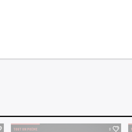
TOUT UN POÈME
0