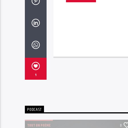
1
PODCAST
0
TOUT UN POÈME
0