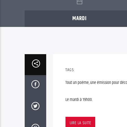
MARDI
TAGS:
Tout un poème, une émission pour découv
Le mardi à 19h00.
Tout un poème, une émission pour découv
LIRE LA SUITE
Le mardi à 19h00.