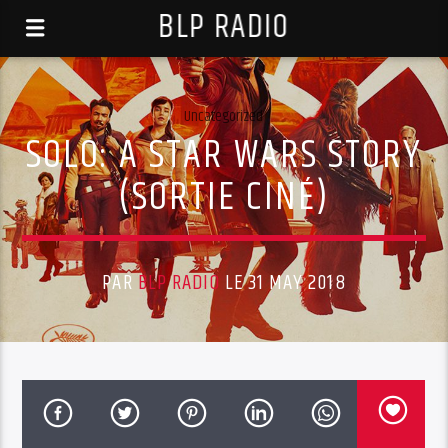
BLP RADIO
Uncategorized
SOLO: A STAR WARS STORY
(SORTIE CINÉ)
PAR
BLP RADIO
LE 31 MAY 2018