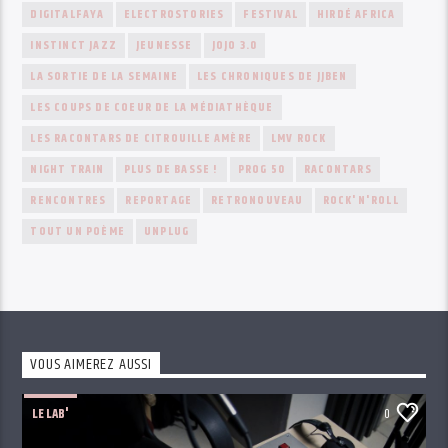
DIGITALFAYA
ELECTROSTORIES
FESTIVAL
HIRDÉ AFRICA
INSTINCT JAZZ
JEUNESSE
JOJO 3.0
LA SORTIE DE LA SEMAINE
LES CHRONIQUES DE JJBEN
LES COUPS DE COEUR DE LA MÉDIATHÈQUE
LES RACONTARS DE CITROUILLE AMÈRE
LMV ROCK
NIGHT TRAIN
PLUS DE BASSE !
PROG 50
RACONTARS
RENCONTRES
REPORTAGE
RETRONOUVEAU
ROCK'N'ROLL
TOUT UN POÈME
UNPLUG
VOUS AIMEREZ AUSSI
LE LAB'
0