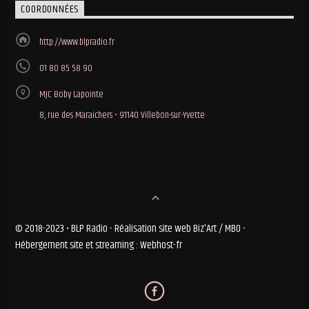
COORDONNÉES
http://www.blpradio.fr
01 80 85 58 90
MJC Boby Lapointe
8, rue des Maraichers • 91140 Villebon-sur-Yvette
© 2018-2023 • BLP Radio - Réalisation site web Biz'Art / MBO -
Hébergement site et streaming : Webhost-fr