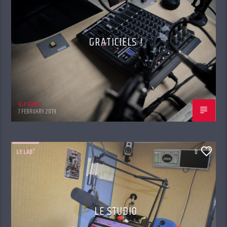
GRATICIELS !
BLP Radio
7 FEBRUARY 2019
LE LAB'
0
LE STUDIO