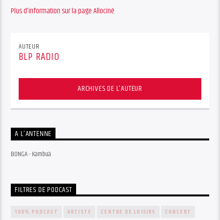
Plus d’information sur la page Allociné
AUTEUR
BLP RADIO
ARCHIVES DE L'AUTEUR
A L’ANTENNE
BONGA - Kambuà
FILTRES DE PODCAST
100% PODCAST
ARTISTE
CENTRE DE LOISIRS
CONCERT