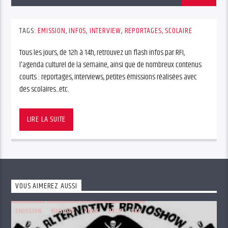
TAGS:
EMISSION
,
INFOS
,
INTERVIEW
,
REPORTAGES
,
SCOLAIRE
Tous les jours, de 12h à 14h, retrouvez un flash infos par RFI,
l'agenda culturel de la semaine, ainsi que de nombreux contenus
courts : reportages, interviews, petites émissions réalisées avec
des scolaires...etc.
Tous les jours, de 12h à 14h, retrouvez un flash infos par RFI,
l’agenda culturel de la semaine, ainsi que de nombreux contenus
LIRE LA SUITE
courts : reportages, interviews, petites émissions réalisées avec
des scolaires…etc.
VOUS AIMEREZ AUSSI
EMISSION
MUSIQUE
PUNK
ROCK
SKA