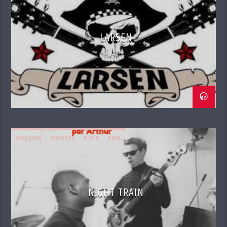
LARSEN
EMISSION
MUSIQUE
R'N'B
SOUL
NIGHT TRAIN