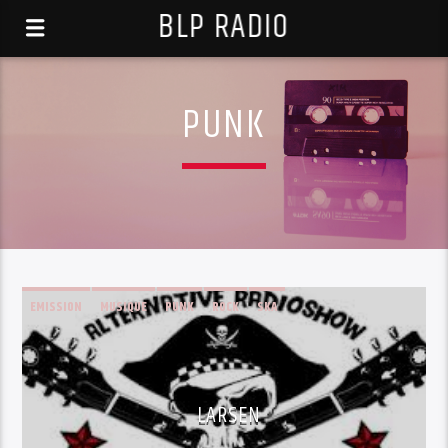
BLP RADIO
PUNK
EMISSION
MUSIQUE
PUNK
ROCK
SKA
LARSEN