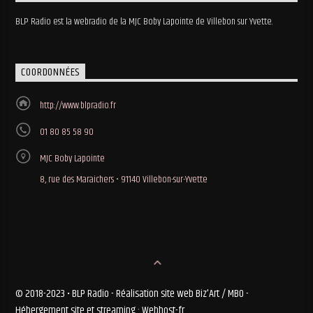
BLP Radio est la webradio de la MJC Boby Lapointe de Villebon sur Yvette.
COORDONNÉES
http://www.blpradio.fr
01 80 85 58 90
MJC Boby Lapointe
8, rue des Maraichers • 91140 Villebon-sur-Yvette
© 2018-2023 • BLP Radio - Réalisation site web Biz'Art / MBO -
Hébergement site et streaming : Webhost-fr