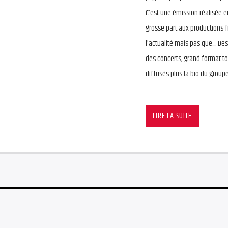
C’est une émission réalisée e
grosse part aux productions 
l'actualité mais pas que.... De
des concerts, grand format to
diffusés plus la bio du group
LIRE LA SUITE