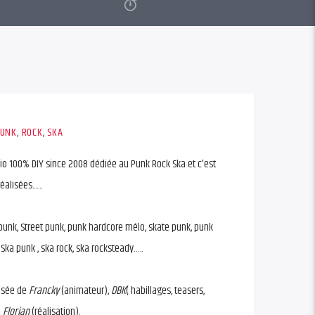
UNK
,
ROCK
,
SKA
io 100% DIY since 2008 dédiée au Punk Rock Ska et c'est
isées.......
punk, Street punk, punk hardcore mélo, skate punk, punk
Ska punk , ska rock, ska rocksteady…..
osée de
Francky
(animateur),
DBK
( habillages, teasers,
e
Florian
(réalisation).