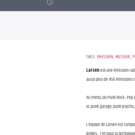
TAGS:
EMISSION
,
MUSIQUE
,
P
Larsen
est une émission rad
aussi plus de 450 émissions réal
Au menu, du Punk Rock , Pop 
oi, punk garage, punk psycho, 
L’équipe de Larsen est comp
jingles…) et pour la techniqu