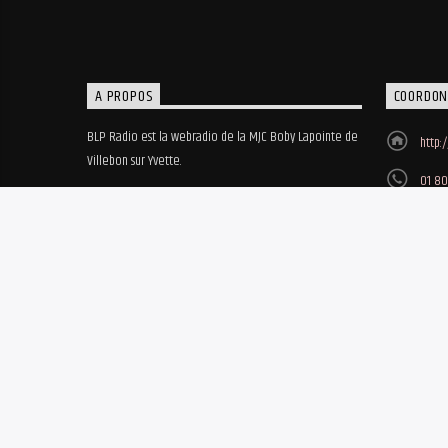
A PROPOS
COORDON
BLP Radio est la webradio de la MJC Boby Lapointe de
http:
Villebon sur Yvette.
01 80
MJC B
8, ru
© 2018-2023 • BLP Radio - Réalisation site web Biz'Art / MBO - Hé