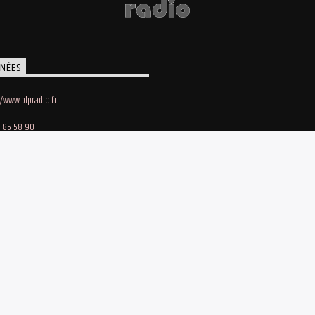
NÉES
//www.blpradio.fr
 85 58 90
oby Lapointe
e des Maraichers • 91140 Villebon-sur-Yvette
bergement site et streaming : Webhost-fr