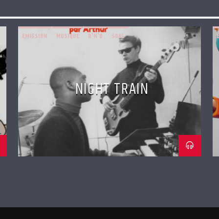
EMISSION
MUSIQUE
R'N'B
SOUL
NIGHT TRAIN