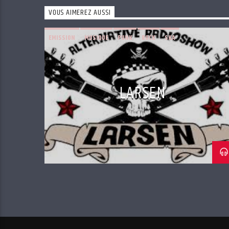
VOUS AIMEREZ AUSSI
EMISSION
MUSIQUE
PUNK
ROCK
SKA
LARSEN