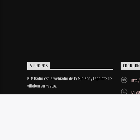
A PROPOS
COORDON
BLP Radio est la webradio de la MJC Boby Lapointe de
http:
Villebon sur Yvette.
01 80
MJC B
8, ru