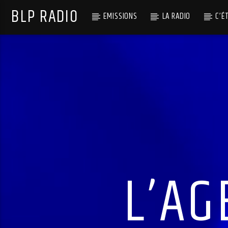
BLP RADIO
EMISSIONS
LA RADIO
C’É
L’AG