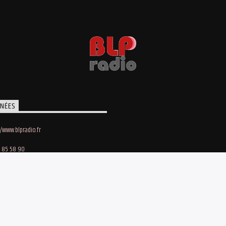
NÉES
//www.blpradio.fr
 85 58 90
oby Lapointe
e des Maraichers • 91140 Villebon-sur-Yvette