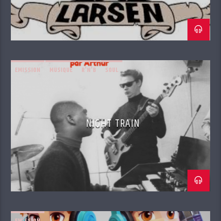
EMISSION
MUSIQUE
R'N'B
SOUL
NIGHT TRAIN