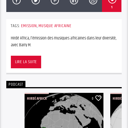
1
TAGS:
EMISSION
,
MUSIQUE AFRICAINE
Hirdé Africa, l'émission des musiques africaines dans leur diversité,
avec Barry M.
Hirdé Africa
, l’émission qui vous propose de découvrir ou
redécouvrir les musiques africaines, dans leur diversité.
LIRE LA SUITE
Tous les lundis à 21h, retrouvez Barry M sur notre antenne, pour une
sélection d’une heure, avec un artiste mis en avant.
PODCAST
HIRDÉ AFRICA
0
HIRDÉ AFR