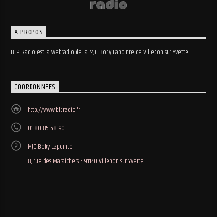
A PROPOS
BLP Radio est la webradio de la MJC Boby Lapointe de Villebon sur Yvette.
COORDONNÉES
http://www.blpradio.fr
01 80 85 58 90
MJC Boby Lapointe
8, rue des Maraichers • 91140 Villebon-sur-Yvette