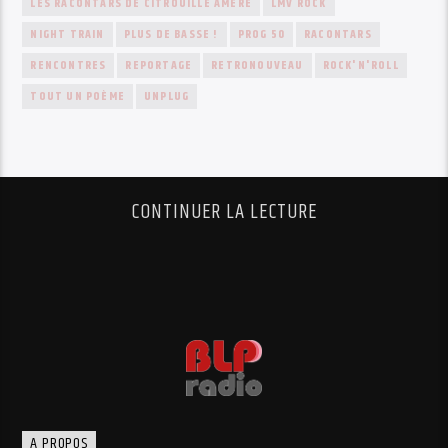
LES RACONTARS DE CITROUILLE AMÈRE
LMV ROCK
NIGHT TRAIN
PLUS DE BASSE !
PROG 50
RACONTARS
RENCONTRES
REPORTAGE
RETRONOUVEAU
ROCK'N'ROLL
TOUT UN POÈME
UNPLUG
CONTINUER LA LECTURE
A PROPOS