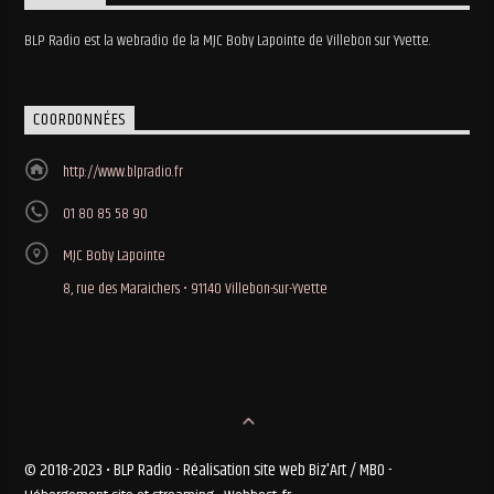
BLP Radio est la webradio de la MJC Boby Lapointe de Villebon sur Yvette.
COORDONNÉES
http://www.blpradio.fr
01 80 85 58 90
MJC Boby Lapointe
8, rue des Maraichers • 91140 Villebon-sur-Yvette
© 2018-2023 • BLP Radio - Réalisation site web Biz'Art / MBO -