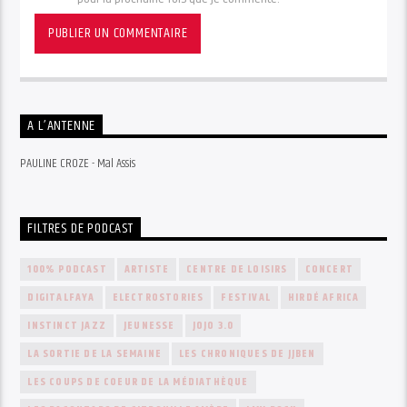
A L’ANTENNE
PAULINE CROZE - Mal Assis
FILTRES DE PODCAST
100% PODCAST
ARTISTE
CENTRE DE LOISIRS
CONCERT
DIGITALFAYA
ELECTROSTORIES
FESTIVAL
HIRDÉ AFRICA
INSTINCT JAZZ
JEUNESSE
JOJO 3.0
LA SORTIE DE LA SEMAINE
LES CHRONIQUES DE JJBEN
LES COUPS DE COEUR DE LA MÉDIATHÈQUE