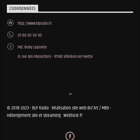
COORDONNÉES
http://www.blpradio.fr
01 80 85 58 90
MJC Boby Lapointe
8, rue des Maraichers • 91140 Villebon-sur-Yvette
© 2018-2023 • BLP Radio - Réalisation site web Biz'Art / MBO -
Hébergement site et streaming : Webhost-fr