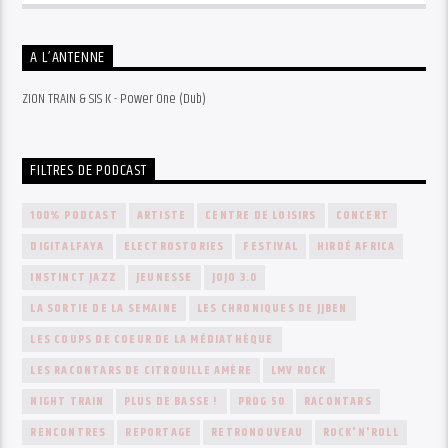
A L’ANTENNE
ZION TRAIN & SIS K - Power One (Dub)
FILTRES DE PODCAST
100% PODCAST
ARTISTE
CENTRE DE LOISIRS
CONCERT
DIGITALFAYA
ELECTROSTORIES
FESTIVAL
HIRDÉ AFRICA
INSTINCT JAZZ
JEUNESSE
JOJO 3.0
LA SORTIE DE LA SEMAINE
LES CHRONIQUES DE JJBEN
LES COUPS DE COEUR DE LA MÉDIATHÈQUE
LES RACONTARS DE CITROUILLE AMÈRE
LMV ROCK
NIGHT TRAIN
PLUS DE BASSE !
PROG 50
RACONTARS
RENCONTRES
REPORTAGE
RETRONOUVEAU
ROCK'N'ROLL