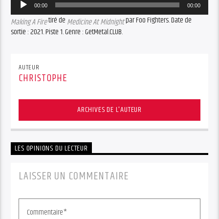
Audio
00:00
00:00
Player
tiré de
par Foo Fighters. Date de
Making A Fire
Medicine At Midnight
sortie : 2021. Piste 1. Genre : GetMetal.CLUB.
AUTEUR
CHRISTOPHE
ARCHIVES DE L'AUTEUR
LES OPINIONS DU LECTEUR
LAISSER UN COMMENTAIRE