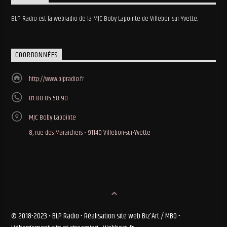
BLP Radio est la webradio de la MJC Boby Lapointe de Villebon sur Yvette.
COORDONNÉES
http://www.blpradio.fr
01 80 85 58 90
MJC Boby Lapointe
8, rue des Maraichers • 91140 Villebon-sur-Yvette
© 2018-2023 • BLP Radio - Réalisation site web Biz'Art / MBO -