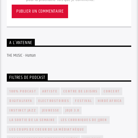
A L’ANTENNE
THE MUSIC - Human
FILTRES DE PODCAST
100% PODCAST
ARTISTE
CENTRE DE LOISIRS
CONCERT
DIGITALFAYA
ELECTROSTORIES
FESTIVAL
HIRDÉ AFRICA
INSTINCT JAZZ
JEUNESSE
JOJO 3.0
LA SORTIE DE LA SEMAINE
LES CHRONIQUES DE JJBEN
LES COUPS DE COEUR DE LA MÉDIATHÈQUE