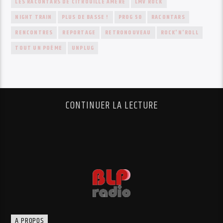
LES RACONTARS DE CITROUILLE AMÈRE
LMV ROCK
NIGHT TRAIN
PLUS DE BASSE !
PROG 50
RACONTARS
RENCONTRES
REPORTAGE
RETRONOUVEAU
ROCK'N'ROLL
TOUT UN POÈME
UNPLUG
CONTINUER LA LECTURE
A PROPOS