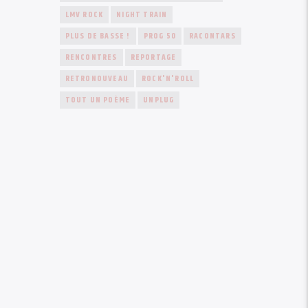
LMV ROCK
NIGHT TRAIN
PLUS DE BASSE !
PROG 50
RACONTARS
RENCONTRES
REPORTAGE
RETRONOUVEAU
ROCK'N'ROLL
TOUT UN POÈME
UNPLUG