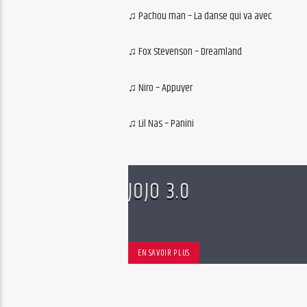
♫ Pachou man – La danse qui va avec
♫ Fox Stevenson – Dreamland
♫ Niro – Appuyer
♫ Lil Nas – Panini
JOJO 3.0
EN SAVOIR PLUS