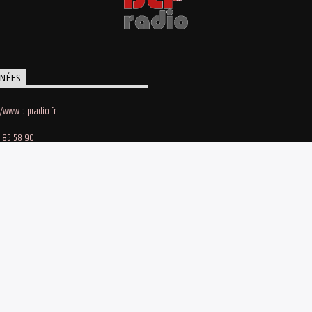
NÉES
//www.blpradio.fr
 85 58 90
oby Lapointe
e des Maraichers • 91140 Villebon-sur-Yvette
bergement site et streaming : Webhost-fr