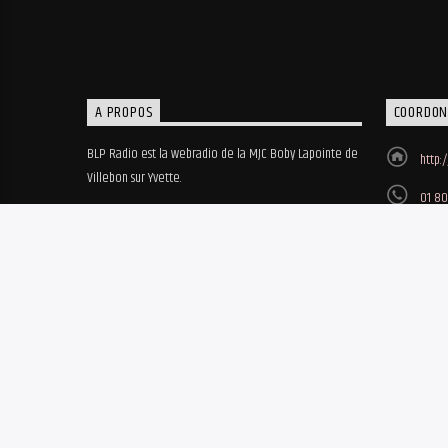
A PROPOS
COORDON
BLP Radio est la webradio de la MJC Boby Lapointe de
http:
Villebon sur Yvette.
01 80
MJC B
8, ru
© 2018-2023 • BLP Radio - Réalisation site web Biz'Art / MBO - Hé