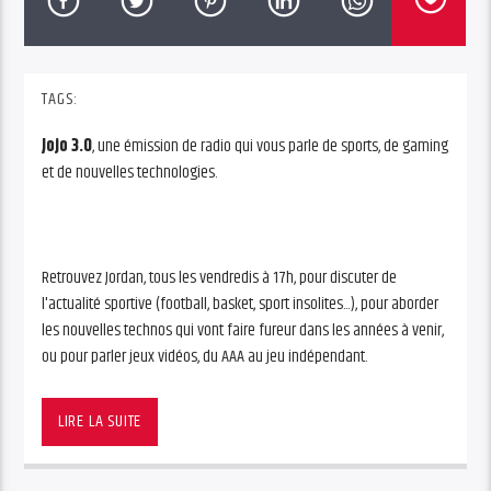
TAGS:
Jojo 3.0
, une émission de radio qui vous parle de sports, de gaming
et de nouvelles technologies.
Retrouvez Jordan, tous les vendredis à 17h, pour discuter de
l'actualité sportive (football, basket, sport insolites...), pour aborder
les nouvelles technos qui vont faire fureur dans les années à venir,
ou pour parler jeux vidéos, du AAA au jeu indépendant.
Jojo 3.0, une émission de radio qui vous parle de sports, de gaming
et de nouvelles technologies.
LIRE LA SUITE
Retrouvez Jordan, tous les vendredis à 17h, pour discuter de
l’actualité sportive (football, basket, sport insolites…), pour aborder