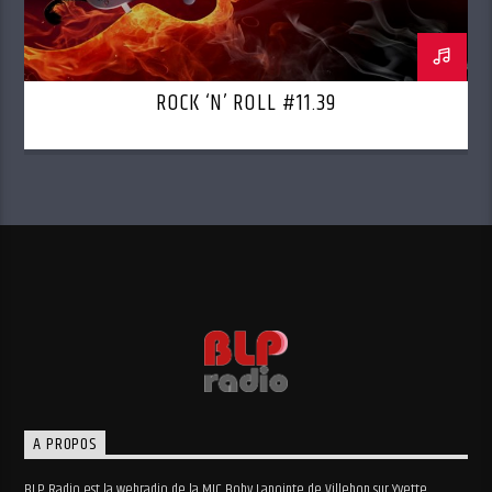
ROCK ‘N’ ROLL #11.39
A PROPOS
BLP Radio est la webradio de la MJC Boby Lapointe de Villebon sur Yvette.