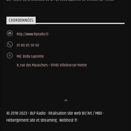
COORDONNÉES
http://www.blpradio.fr
01 80 85 58 90
MJC Boby Lapointe
8, rue des Maraichers • 91140 Villebon-sur-Yvette
© 2018-2023 • BLP Radio - Réalisation site web Biz'Art / MBO -
Hébergement site et streaming : Webhost-fr