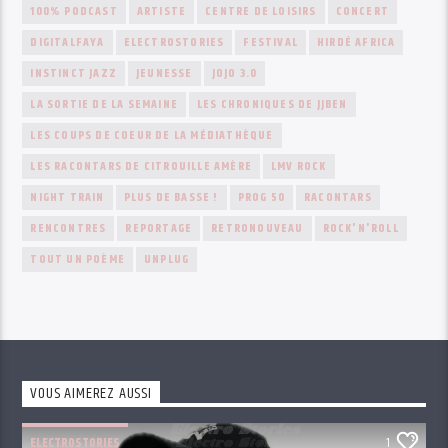
100% PODCAST
ARTISTE
CENTRE DE LOISIRS
CONCERT
DIGITALFAYA
ELECTROSTORIES
FESTIVAL
HIRDÉ AFRICA
INSTINCT JAZZ
JEUNESSE
JOJO 3.0
LA SORTIE DE LA SEMAINE
LES CHRONIQUES DE JJBEN
LES COUPS DE COEUR DE LA MÉDIATHÈQUE
LES RACONTARS DE CITROUILLE AMÈRE
LMV ROCK
NIGHT TRAIN
PLUS DE BASSE !
PROG 50
RACONTARS
RENCONTRES
REPORTAGE
RETRONOUVEAU
ROCK'N'ROLL
TOUT UN POÈME
UNPLUG
VOUS AIMEREZ AUSSI
ELECTROSTORIES
1