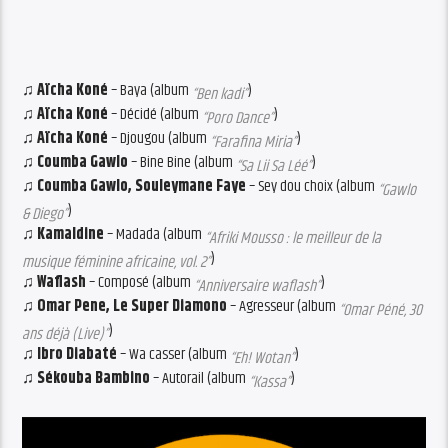
♫ Aïcha Koné
– Baya (album
)
“Ben kadi”
♫ Aïcha Koné
– Décidé (album
)
“Poro Dance”
♫ Aïcha Koné
– Djougou (album
)
“Farafina Miria”
♫ Coumba Gawlo
– Bine Bine (album
)
“Sa Lii Sa Léé”
♫ Coumba Gawlo, Souleymane Faye
– Sey dou choix (album
“Gawlo
)
& Diego”
♫ Kamaldine
– Madada (album
“Afriki Mousso : le meilleur de la
)
musique féminine africaine, vol. 2”
♫ Waflash
– Composé (album
)
“Anniversaire waflash”
♫ Omar Pene, Le Super Diamono
– Agresseur (album
“Omar Péné, 30
)
ans déjà (Live)”
♫ Ibro Diabaté
– Wa casser (album
)
“Eh! Wotan”
♫ Sékouba Bambino
– Autorail (album
)
“Kassa”