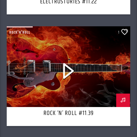
ELECTROSTORIES #11.22
ROCK'N'ROLL
1
ROCK ‘N’ ROLL #11.39