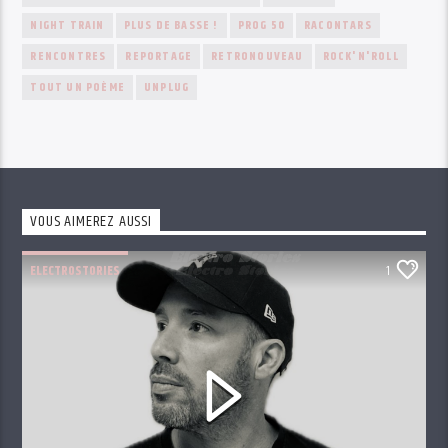
NIGHT TRAIN
PLUS DE BASSE !
PROG 50
RACONTARS
RENCONTRES
REPORTAGE
RETRONOUVEAU
ROCK'N'ROLL
TOUT UN POÈME
UNPLUG
VOUS AIMEREZ AUSSI
ELECTROSTORIES
1