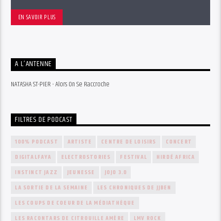
EN SAVOIR PLUS
A L’ANTENNE
NATASHA ST-PIER - Alors On Se Raccroche
FILTRES DE PODCAST
100% PODCAST
ARTISTE
CENTRE DE LOISIRS
CONCERT
DIGITALFAYA
ELECTROSTORIES
FESTIVAL
HIRDÉ AFRICA
INSTINCT JAZZ
JEUNESSE
JOJO 3.0
LA SORTIE DE LA SEMAINE
LES CHRONIQUES DE JJBEN
LES COUPS DE COEUR DE LA MÉDIATHÈQUE
LES RACONTARS DE CITROUILLE AMÈRE
LMV ROCK