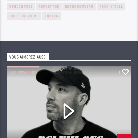
RENCONTRES
REPORTAGE
RETRONOUVEAU
ROCK'N'ROLL
TOUT UN POÈME
UNPLUG
VOUS AIMEREZ AUSSI
ELECTROSTORIES
1