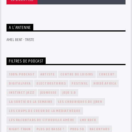
A L’ANTENNE
AMEL BENT - TRISTE
FILTRES DE PODCAST
100% PODCAST
ARTISTE
CENTRE DE LOISIRS
CONCERT
DIGITALFAYA
ELECTROSTORIES
FESTIVAL
HIRDÉ AFRICA
INSTINCT JAZZ
JEUNESSE
JOJO 3.0
LA SORTIE DE LA SEMAINE
LES CHRONIQUES DE JJBEN
LES COUPS DE COEUR DE LA MÉDIATHÈQUE
LES RACONTARS DE CITROUILLE AMÈRE
LMV ROCK
NIGHT TRAIN
PLUS DE BASSE !
PROG 50
RACONTARS