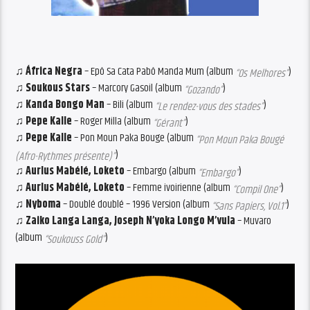
♫ África Negra
– Epô Sa Cata Pabô Manda Mum (album
)
“Os Melhores”
♫ Soukous Stars
– Marcory Gasoil (album
)
“Gozando”
♫ Kanda Bongo Man
– Bili (album
)
“Le rendez-vous des stades”
♫ Pepe Kalle
– Roger Milla (album
)
“Gérant”
♫ Pepe Kalle
– Pon Moun Paka Bouge (album
“Pon Moun Paka Bougé
)
(Afro-Rythmes présente)”
♫ Aurlus Mabélé, Loketo
– Embargo (album
)
“Embargo”
♫ Aurlus Mabélé, Loketo
– Femme ivoirienne (album
)
“Compil One”
♫ Nyboma
– Doublé doublé – 1996 Version (album
)
“Sans Papiers, Vol.1”
♫ Zaiko Langa Langa, Joseph N’yoka Longo M’vula
– Muvaro
(album
)
“Soukouss Gold”