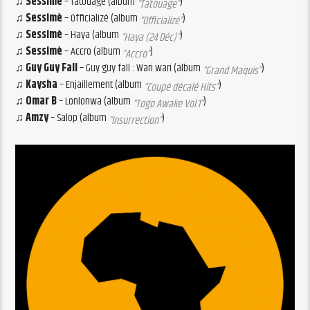
♫ Sessimè
– Tatouage (album
)
“Tatouage”
♫ Sessimè
– Officializé (album
)
“Officializé”
♫ Sessimè
– Haya (album
)
“Haya (24 Déc)”
♫ Sessimè
– Accro (album
)
“Accro”
♫ Guy Guy Fall
– Guy guy fall : Wari wari (album
)
“Grand Maquis”
♫ Kaysha
– Enjaillement (album
)
“Coupé décalé Hits”
♫ Omar B
– Lonlonwa (album
)
“Togo Awake Vol.1”
♫ Amzy
– Salop (album
)
“Insurrection”