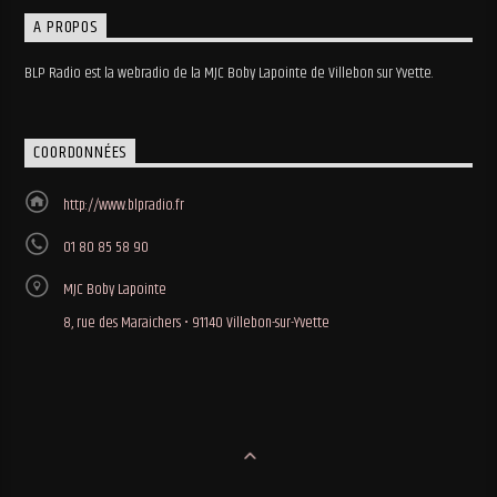
A PROPOS
BLP Radio est la webradio de la MJC Boby Lapointe de Villebon sur Yvette.
COORDONNÉES
http://www.blpradio.fr
01 80 85 58 90
MJC Boby Lapointe
8, rue des Maraichers • 91140 Villebon-sur-Yvette