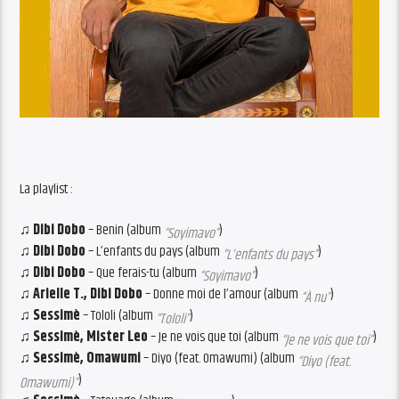
La playlist :
♫ Dibi Dobo
– Benin (album
)
“Soyimavo”
♫ Dibi Dobo
– L’enfants du pays (album
)
“L’enfants du pays”
♫ Dibi Dobo
– Que ferais-tu (album
)
“Soyimavo”
♫ Arielle T., Dibi Dobo
– Donne moi de l’amour (album
)
“À nu”
♫ Sessimè
– Tololi (album
)
“Tololi”
♫ Sessimè, Mister Leo
– Je ne vois que toi (album
)
“Je ne vois que toi”
♫ Sessimè, Omawumi
– Diyo (feat. Omawumi) (album
“Diyo (feat.
)
Omawumi)”