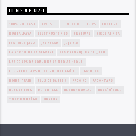
FILTRES DE PODCAST
100% PODCAST
ARTISTE
CENTRE DE LOISIRS
CONCERT
DIGITALFAYA
ELECTROSTORIES
FESTIVAL
HIRDÉ AFRICA
INSTINCT JAZZ
JEUNESSE
JOJO 3.0
LA SORTIE DE LA SEMAINE
LES CHRONIQUES DE JJBEN
LES COUPS DE COEUR DE LA MÉDIATHÈQUE
LES RACONTARS DE CITROUILLE AMÈRE
LMV ROCK
NIGHT TRAIN
PLUS DE BASSE !
PROG 50
RACONTARS
RENCONTRES
REPORTAGE
RETRONOUVEAU
ROCK'N'ROLL
TOUT UN POÈME
UNPLUG