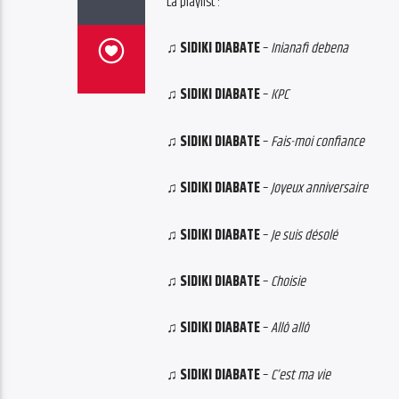
La playlist :
♫ SIDIKI DIABATE
–
Inianafi debena
♫ SIDIKI DIABATE
–
KPC
♫ SIDIKI DIABATE
–
Fais-moi confiance
♫ SIDIKI DIABATE
–
Joyeux anniversaire
♫ SIDIKI DIABATE
–
Je suis désolé
♫ SIDIKI DIABATE
–
Choisie
♫ SIDIKI DIABATE
–
Allô allô
♫ SIDIKI DIABATE
–
C’est ma vie