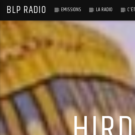
BLP RADIO
EMISSIONS
LA RADIO
C’É
HIRD