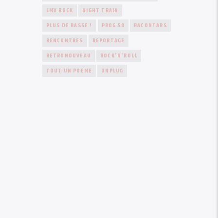
LMV ROCK
NIGHT TRAIN
PLUS DE BASSE !
PROG 50
RACONTARS
RENCONTRES
REPORTAGE
RETRONOUVEAU
ROCK'N'ROLL
TOUT UN POÈME
UNPLUG