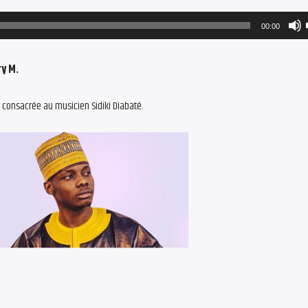
00:00
ry M.
n consacrée au musicien Sidiki Diabaté.