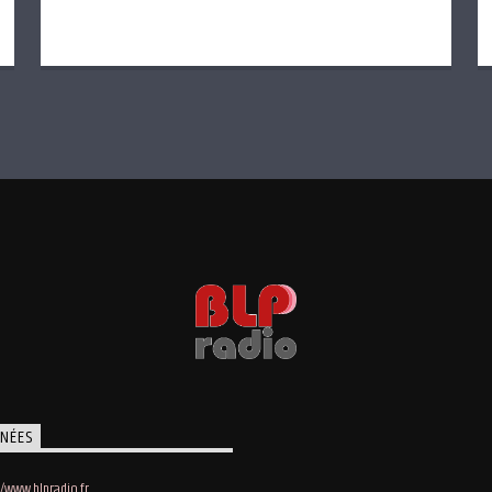
NÉES
//www.blpradio.fr