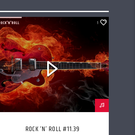
ROCK'N'ROLL
1
ROCK ‘N’ ROLL #11.39