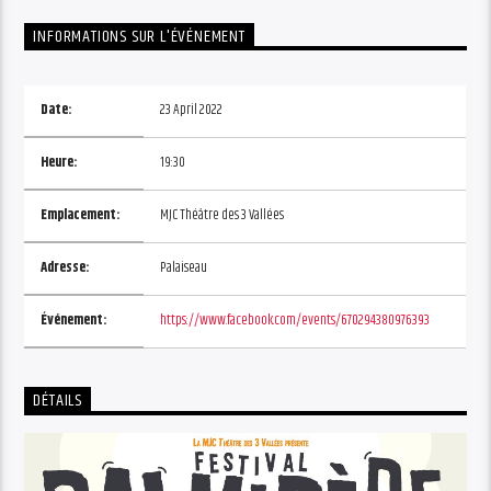
INFORMATIONS SUR L'ÉVÉNEMENT
Date:
23 April 2022
Heure:
19:30
Emplacement:
MJC Théâtre des 3 Vallées
Adresse:
Palaiseau
Événement:
https://www.facebook.com/events/670294380976393
DÉTAILS