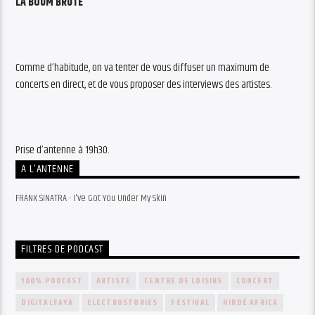
LA BOUM BRUTE
Comme d’habitude, on va tenter de vous diffuser un maximum de
concerts en direct, et de vous proposer des interviews des artistes.
Prise d’antenne à 19h30.
A L’ANTENNE
FRANK SINATRA - I've Got You Under My Skin
FILTRES DE PODCAST
100% PODCAST
ARTISTE
CENTRE DE LOISIRS
CONCERT
DIGITALFAYA
ELECTROSTORIES
FESTIVAL
HIRDÉ AFRICA