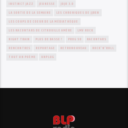
INSTINCT JAZZ
JEUNESSE
JOJO 3.0
LA SORTIE DE LA SEMAINE
LES CHRONIQUES DE JJBEN
LES COUPS DE COEUR DE LA MÉDIATHÈQUE
LES RACONTARS DE CITROUILLE AMÈRE
LMV ROCK
NIGHT TRAIN
PLUS DE BASSE !
PROG 50
RACONTARS
RENCONTRES
REPORTAGE
RETRONOUVEAU
ROCK'N'ROLL
TOUT UN POÈME
UNPLUG