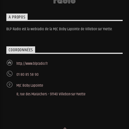
A PROPOS
BLP Radio est la webradio de la MJC Boby Lapointe de Villebon sur Yvette.
COORDONNÉES
http://www.blpradio.fr
01 80 85 58 90
MJC Boby Lapointe
8, rue des Maraichers • 91140 Villebon-sur-Yvette