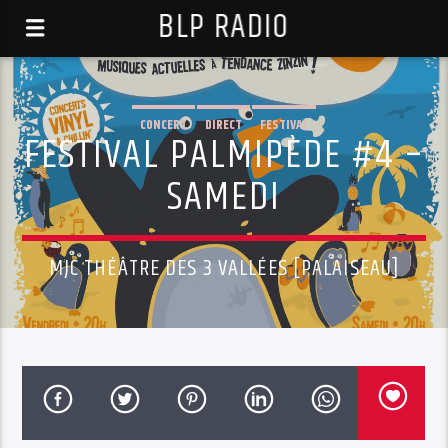
BLP RADIO
CONCERT
DIRECT
FESTIVAL
FESTIVAL PALMIPÈDE #4 –
SAMEDI
MJC THÉÂTRE DES 3 VALLÉES [PALAISEAU]