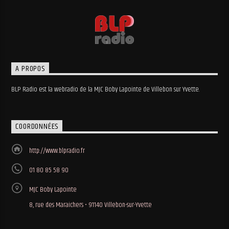
A PROPOS
BLP Radio est la webradio de la MJC Boby Lapointe de Villebon sur Yvette.
COORDONNÉES
http://www.blpradio.fr
01 80 85 58 90
MJC Boby Lapointe
8, rue des Maraichers • 91140 Villebon-sur-Yvette