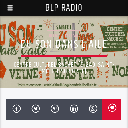
BLP RADIO
DIRECT
FESTIVAL
DU SON DANS L’AILE
CENTRE CULTUREL BACHET [91240, SAINT-
MICHEL-SUR-ORGE]