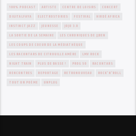
100% PODCAST
ARTISTE
CENTRE DE LOISIRS
CONCERT
DIGITALFAYA
ELECTROSTORIES
FESTIVAL
HIRDÉ AFRICA
INSTINCT JAZZ
JEUNESSE
JOJO 3.0
LA SORTIE DE LA SEMAINE
LES CHRONIQUES DE JJBEN
LES COUPS DE COEUR DE LA MÉDIATHÈQUE
LES RACONTARS DE CITROUILLE AMÈRE
LMV ROCK
NIGHT TRAIN
PLUS DE BASSE !
PROG 50
RACONTARS
RENCONTRES
REPORTAGE
RETRONOUVEAU
ROCK'N'ROLL
TOUT UN POÈME
UNPLUG