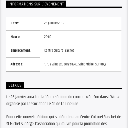
INFORMATIONS SUR L'ÉVÉNEMENT
Date:
26 January 2019
Heure:
20:00
Emplacement:
Centre culturel Bachet
Adresse:
1, rue Saint-Exupéry 91240, Saint-Michel-sur-Orge
DÉTAILS
Le 26 Janvier aura lieu la 10eme édition du concert « Du Son dans L’Aile »
organisé par l’association Le Cri de La Libellule.
Pour cette nouvelle édition qui se déroulera au Centre Culturel Baschet de
St Michel sur Orge, l’association qui œuvre pour la promotion des