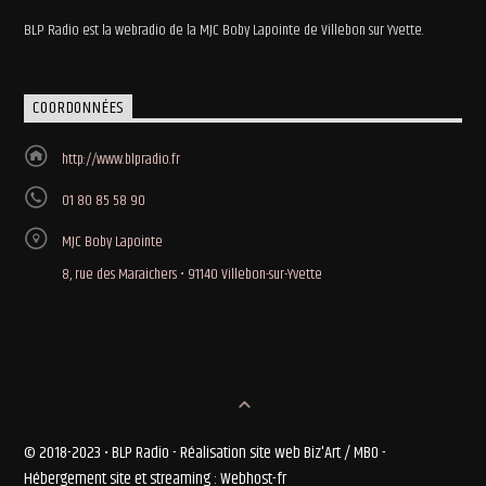
BLP Radio est la webradio de la MJC Boby Lapointe de Villebon sur Yvette.
COORDONNÉES
http://www.blpradio.fr
01 80 85 58 90
MJC Boby Lapointe
8, rue des Maraichers • 91140 Villebon-sur-Yvette
© 2018-2023 • BLP Radio - Réalisation site web Biz'Art / MBO -
Hébergement site et streaming : Webhost-fr