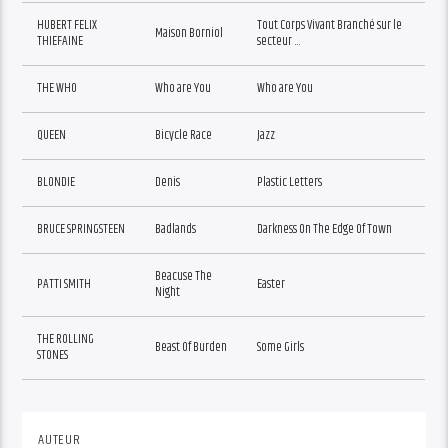
HUBERT FELIX
Tout Corps Vivant Branché sur le
Maison Borniol
THIEFAINE
secteur …
THE WHO
Who are You
Who are You
QUEEN
Bicycle Race
Jazz
BLONDIE
Denis
Plastic Letters
BRUCE SPRINGSTEEN
Badlands
Darkness On The Edge Of Town
Beacuse The
PATTI SMITH
Easter
Night
THE ROLLING
Beast Of Burden
Some Girls
STONES
AUTEUR