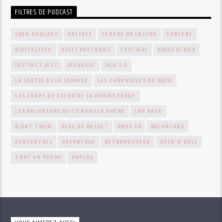
FILTRES DE PODCAST
100% PODCAST
ARTISTE
CENTRE DE LOISIRS
CONCERT
DIGITALFAYA
ELECTROSTORIES
FESTIVAL
HIRDÉ AFRICA
INSTINCT JAZZ
JEUNESSE
JOJO 3.0
LA SORTIE DE LA SEMAINE
LES CHRONIQUES DE JJBEN
LES COUPS DE COEUR DE LA MÉDIATHÈQUE
LES RACONTARS DE CITROUILLE AMÈRE
LMV ROCK
NIGHT TRAIN
PLUS DE BASSE !
PROG 50
RACONTARS
RENCONTRES
REPORTAGE
RETRONOUVEAU
ROCK'N'ROLL
TOUT UN POÈME
UNPLUG