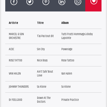
Artiste
Titre
Album
MARCEL & SON
Tutti Frutti Hommage à Boby
T’as Pas tout dit
ORCHESTRE
Lapointe
ACDC
Sin City
Powerage
ROSE TATTOO
Nice Boys
Rose Tattoo
Ain’t Talk ‘Bout
VAN HALEN
Van Halen
Love
JOHNNY THUNDERS
So Alone
So Alone
Down At The
Dr FEELGOOD
Private Practice
Doctors