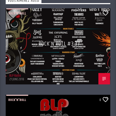
VOUS AIMEREZ AUSSI
ROCK'N'ROLL
0
ROCK’N’ROLL #3.37
BLP Radio
21 JUNE 2018
ROCK'N'ROLL
0