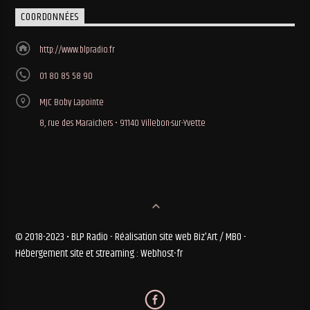
COORDONNÉES
http://www.blpradio.fr
01 80 85 58 90
MJC Boby Lapointe
8, rue des Maraichers • 91140 Villebon-sur-Yvette
© 2018-2023 • BLP Radio - Réalisation site web Biz'Art / MBO -
Hébergement site et streaming : Webhost-fr