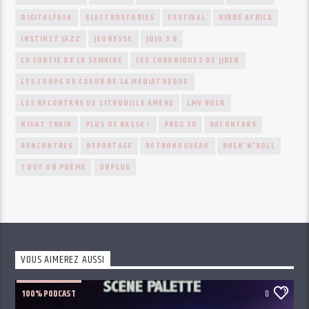
DIGITALFAYA
ELECTROSTORIES
FESTIVAL
HIRDÉ AFRICA
INSTINCT JAZZ
JEUNESSE
JOJO 3.0
LA SORTIE DE LA SEMAINE
LES CHRONIQUES DE JJBEN
LES COUPS DE COEUR DE LA MÉDIATHÈQUE
LES RACONTARS DE CITROUILLE AMÈRE
LMV ROCK
NIGHT TRAIN
PLUS DE BASSE !
PROG 50
RACONTARS
RENCONTRES
REPORTAGE
RETRONOUVEAU
ROCK'N'ROLL
TOUT UN POÈME
UNPLUG
VOUS AIMEREZ AUSSI
100% PODCAST
0