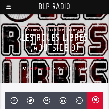
BLP RADIO
100% PODCAST
LES PODCASTS
RENCONTRES
LES ROUES LIBRES
(AOUTSIDE 9)
PAR
BLP RADIO
LE 31 AUGUST 2018