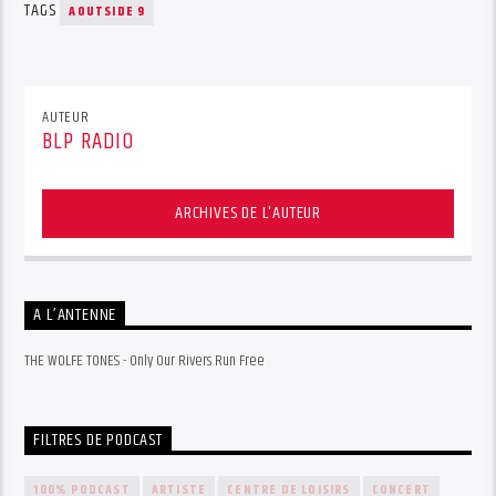
TAGS
AOUTSIDE 9
AUTEUR
BLP RADIO
ARCHIVES DE L'AUTEUR
A L’ANTENNE
THE WOLFE TONES - Only Our Rivers Run Free
FILTRES DE PODCAST
100% PODCAST
ARTISTE
CENTRE DE LOISIRS
CONCERT