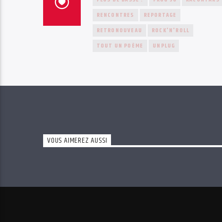
RENCONTRES
REPORTAGE
RETRONOUVEAU
ROCK'N'ROLL
TOUT UN POÈME
UNPLUG
VOUS AIMEREZ AUSSI