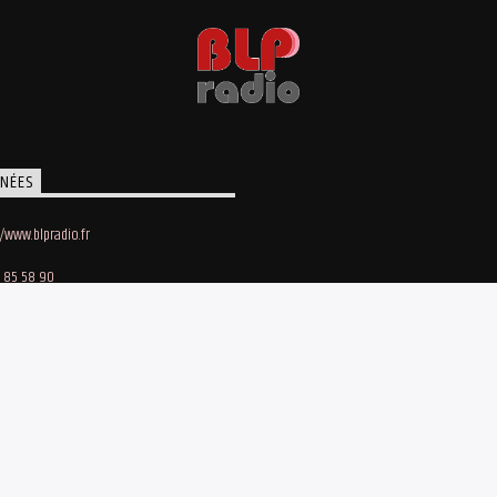
NÉES
//www.blpradio.fr
 85 58 90
oby Lapointe
e des Maraichers • 91140 Villebon-sur-Yvette