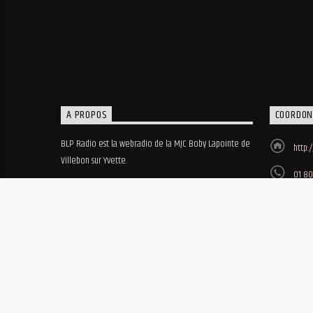
A PROPOS
COORDON
BLP Radio est la webradio de la MJC Boby Lapointe de
http:
Villebon sur Yvette.
01 80
MJC B
8, ru