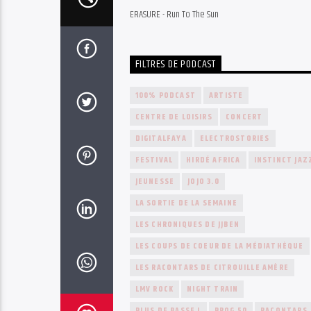
ERASURE - Run To The Sun
FILTRES DE PODCAST
100% PODCAST
ARTISTE
CENTRE DE LOISIRS
CONCERT
DIGITALFAYA
ELECTROSTORIES
FESTIVAL
HIRDÉ AFRICA
INSTINCT JAZ
JEUNESSE
JOJO 3.0
LA SORTIE DE LA SEMAINE
LES CHRONIQUES DE JJBEN
LES COUPS DE COEUR DE LA MÉDIATHÈQUE
LES RACONTARS DE CITROUILLE AMÈRE
LMV ROCK
NIGHT TRAIN
PLUS DE BASSE !
PROG 50
RACONTARS