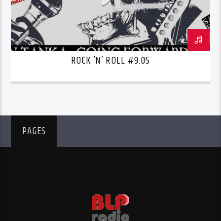
ROCK ‘N’ ROLL #9.05
PAGES