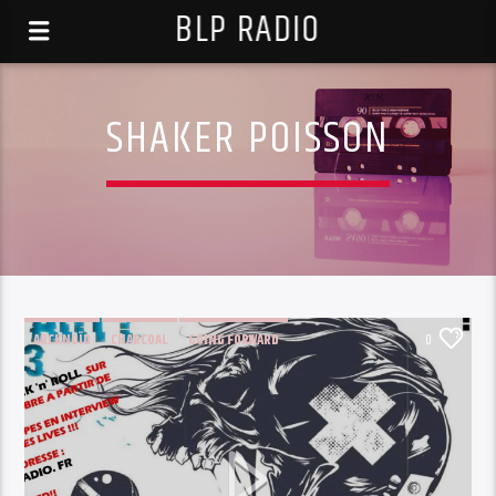
BLP RADIO
SHAKER POISSON
ARCKNOÏD
CHARCOAL
GOING FORWARD
0
L'EMPREINTE SAVIGNY LE TEMPLE
LA VEINE
ROCK'N'ROLL
SHAKER POISSON
WAKAN TANKA