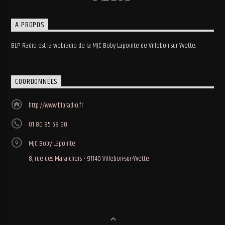
A PROPOS
BLP Radio est la webradio de la MJC Boby Lapointe de Villebon sur Yvette.
COORDONNÉES
http://www.blpradio.fr
01 80 85 58 90
MJC Boby Lapointe
8, rue des Maraichers • 91140 Villebon-sur-Yvette