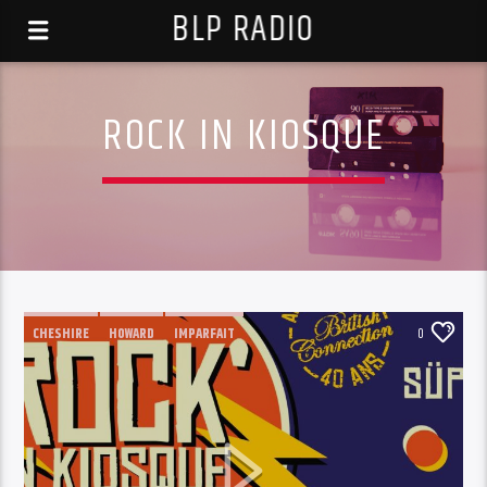
BLP RADIO
ROCK IN KIOSQUE
CHESHIRE
HOWARD
IMPARFAIT
0
LE CRI DE LA LIBELLULE
LITTLE ODETTA
ROCK IN KIOSQUE
ROCK'N'ROLL
SÜPERSPORTS