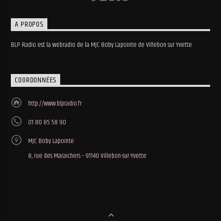
A PROPOS
BLP Radio est la webradio de la MJC Boby Lapointe de Villebon sur Yvette.
COORDONNÉES
http://www.blpradio.fr
01 80 85 58 90
MJC Boby Lapointe
8, rue des Maraichers • 91140 Villebon-sur-Yvette