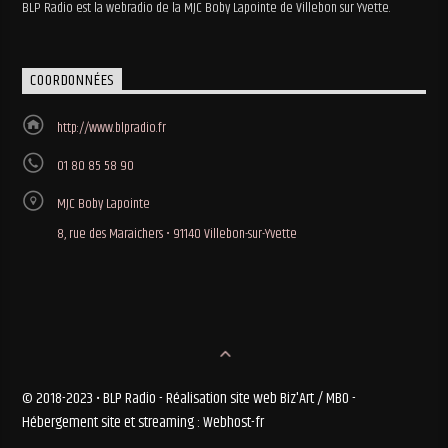
BLP Radio est la webradio de la MJC Boby Lapointe de Villebon sur Yvette.
COORDONNÉES
http://www.blpradio.fr
01 80 85 58 90
MJC Boby Lapointe
8, rue des Maraichers • 91140 Villebon-sur-Yvette
© 2018-2023 • BLP Radio - Réalisation site web Biz'Art / MBO -
Hébergement site et streaming : Webhost-fr