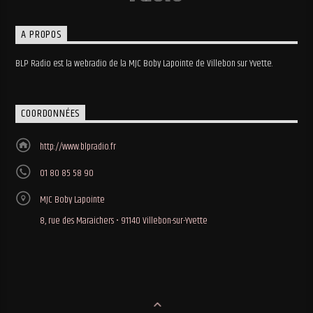
A PROPOS
BLP Radio est la webradio de la MJC Boby Lapointe de Villebon sur Yvette.
COORDONNÉES
http://www.blpradio.fr
01 80 85 58 90
MJC Boby Lapointe
8, rue des Maraichers • 91140 Villebon-sur-Yvette