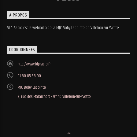
A PROPOS
BLP Radio est la webradio de la MJC Boby Lapointe de Villebon sur Yvette.
COORDONNÉES
http://www.blpradio.fr
01 80 85 58 90
MJC Boby Lapointe
8, rue des Maraichers • 91140 Villebon-sur-Yvette