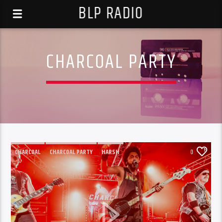
BLP RADIO
CHARCOAL PARTY
CHARCOAL
CHARCOAL PARTY
HARSH
0
LONEWOLF CORP.
ROCK'N'ROLL
SLEAZYZ