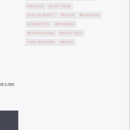
LMV ROCK
NIGHT TRAIN
PLUS DE BASSE !
PROG 50
RACONTARS
RENCONTRES
REPORTAGE
RETRONOUVEAU
ROCK'N'ROLL
TOUT UN POÈME
UNPLUG
nt à rien.