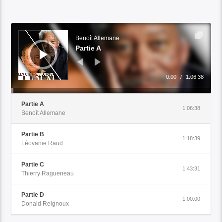
Audio
Player
Benoît Allemane
Partie A
0:00
/
1:06:38
Partie A
1:06:38
Benoît Allemane
Partie B
1:18:39
Léovanie Raud
Partie C
1:43:31
Thierry Ragueneau
Partie D
1:00:00
Donald Reignoux