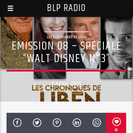
BLP RADIO
LES CHRONIQUES DE JJBEN
EMISSION 08 – SPÉCIALE
“WALT DISNEY N°3”
1 APRIL 2019
22