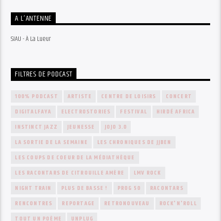
A L’ANTENNE
SIAU - À La Lueur
FILTRES DE PODCAST
100% PODCAST
ARTISTE
CENTRE DE LOISIRS
CONCERT
DIGITALFAYA
ELECTROSTORIES
FESTIVAL
HIRDÉ AFRICA
INSTINCT JAZZ
JEUNESSE
JOJO 3.0
LA SORTIE DE LA SEMAINE
LES CHRONIQUES DE JJBEN
LES COUPS DE COEUR DE LA MÉDIATHÈQUE
LES RACONTARS DE CITROUILLE AMÈRE
LMV ROCK
NIGHT TRAIN
PLUS DE BASSE !
PROG 50
RACONTARS
RENCONTRES
REPORTAGE
RETRONOUVEAU
ROCK'N'ROLL
TOUT UN POÈME
UNPLUG