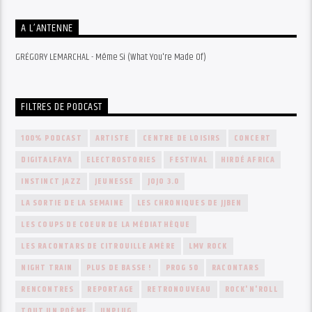
A L’ANTENNE
GRÉGORY LEMARCHAL - Même Si (What You're Made Of)
FILTRES DE PODCAST
100% PODCAST
ARTISTE
CENTRE DE LOISIRS
CONCERT
DIGITALFAYA
ELECTROSTORIES
FESTIVAL
HIRDÉ AFRICA
INSTINCT JAZZ
JEUNESSE
JOJO 3.0
LA SORTIE DE LA SEMAINE
LES CHRONIQUES DE JJBEN
LES COUPS DE COEUR DE LA MÉDIATHÈQUE
LES RACONTARS DE CITROUILLE AMÈRE
LMV ROCK
NIGHT TRAIN
PLUS DE BASSE !
PROG 50
RACONTARS
RENCONTRES
REPORTAGE
RETRONOUVEAU
ROCK'N'ROLL
TOUT UN POÈME
UNPLUG