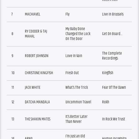
7
MACHIAVEL
Fly
Live In Brussels
My Baby Done
RY COODER & TAJ
8
Changed the Lock
Get On Board…
MAHAL
On The Door
The Complete
9
ROBERT JOHNSON
Love In Vain
Recordings
10
CHRISTONE KINGFISH
Fresh Out
Kingfish
11
JACK WHITE
What’s The Trick
Fear Of The Dawn
12
DATCHA MANDALA
Uncommon Travel
Rokh
It’s Better Later
13
THE SHAKIN MATES
In Rock We Trust
Than Never
I’m Just an Old
14
ARNO
Human Incognito