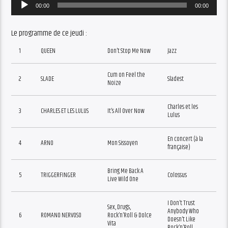
Audio
00:00
00:00
Player
Le programme de ce jeudi :
1
QUEEN
Don’t Stop Me Now
Jazz
Cum on Feel the
2
SLADE
Sladest
Noize
Charles et les
3
CHARLES ET LES LULUS
It’s All Over Now
Lulus
En concert (à la
4
ARNO
Mon Sissoyen
française)
Bring Me Back A
5
TRIGGERFINGER
Colossus
Live Wild One
I Don’t Trust
Sex, Drugs,
Anybody Who
6
ROMANO NERVOSO
Rock’n’Roll & Dolce
Doesn’t Like
Vita
Rock’n’Roll