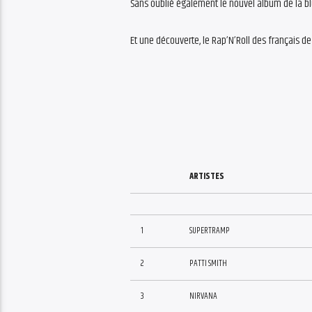
Sans oublié également le nouvel album de la b
Et une découverte, le Rap’N’Roll des français de
ARTISTES
1
SUPERTRAMP
2
PATTI SMITH
3
NIRVANA