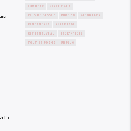
LMV ROCK
NIGHT TRAIN
PLUS DE BASSE !
PROG 50
RACONTARS
ria.
RENCONTRES
REPORTAGE
RETRONOUVEAU
ROCK'N'ROLL
TOUT UN POÈME
UNPLUG
de mai.