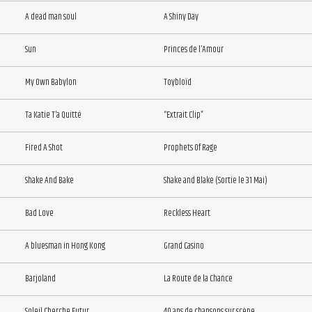
A dead man soul
A Shiny Day
Sun
Princes de l’Amour
My Own Babylon
Toybloïd
Ta Katie T’a Quitté
“Extrait Clip”
Fired A Shot
Prophets Of Rage
Shake And Bake
Shake and Blake (Sortie le 31 Mai)
Bad Love
Reckless Heart
A bluesman in Hong Kong
Grand Casino
Barjoland
La Route de la Chance
Soleil Cherche Futur
40 ans de chansons sur scène