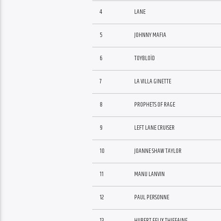
4
LANE
5
JOHNNY MAFIA
6
TOYBLOÏD
7
LA VILLA GINETTE
8
PROPHETS OF RAGE
9
LEFT LANE CRUISER
10
JOANNE SHAW TAYLOR
11
MANU LANVIN
12
PAUL PERSONNE
13
HUBERT FELIX THIEFAINE