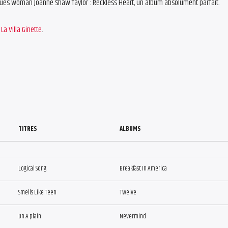
lues woman Joanne Shaw Taylor : Reckless Heart, un album absolument parfait.
La Villa Ginette
.
TITRES
ALBUMS
Logical Song
Breakfast In America
Smells Like Teen
Twelve
On A plain
Nevermind