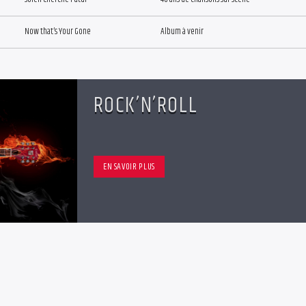
Now that’s Your Gone
Album à venir
ROCK’N’ROLL
EN SAVOIR PLUS