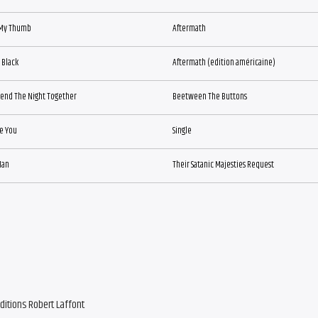
My Thumb
Aftermath
t Black
Aftermath (edition américaine)
pend The Night Together
Beetween The Buttons
e You
Single
Man
Their Satanic Majesties Request
ditions Robert Laffont