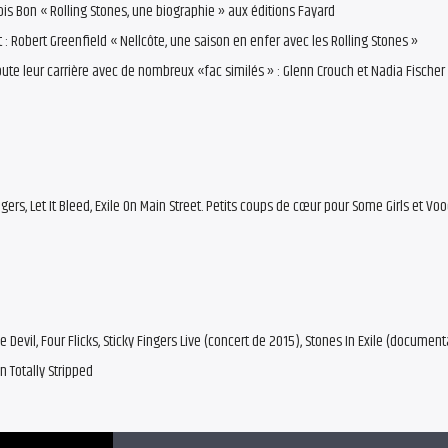
ois Bon « Rolling Stones, une biographie » aux éditions Fayard
t : Robert Greenfield « Nellcôte, une saison en enfer avec les Rolling Stones »
oute leur carrière avec de nombreux «fac similés » : Glenn Crouch et Nadia Fischer 
gers, Let It Bleed, Exile On Main Street. Petits coups de cœur pour Some Girls et V
 Devil, Four Flicks, Sticky Fingers Live (concert de 2015), Stones In Exile (documenta
n Totally Stripped