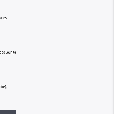
« les
oodoo Lounge
ire),