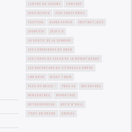
or
CENTRE DE LOISIRS
CONCERT
decrease
DIGITALFAYA
ELECTROSTORIES
volume.
FESTIVAL
HIRDÉ AFRICA
INSTINCT JAZZ
JEUNESSE
JOJO 3.0
LA SORTIE DE LA SEMAINE
LES CHRONIQUES DE JJBEN
LES COUPS DE COEUR DE LA MÉDIATHÈQUE
LES RACONTARS DE CITROUILLE AMÈRE
LMV ROCK
NIGHT TRAIN
PLUS DE BASSE !
PROG 50
RACONTARS
RENCONTRES
REPORTAGE
RETRONOUVEAU
ROCK'N'ROLL
TOUT UN POÈME
UNPLUG