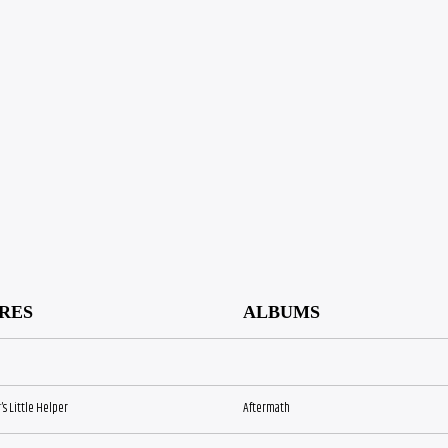
:
RES
ALBUMS
s Little Helper
Aftermath