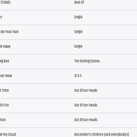
 STONES
Best Of
On
Single
a Be Your man
Single
de Away
Single
ing Bee
The Rolling Stones
l Over Now
12 X 5
t Time
Out Of our Heads
th Fire
Out Of our Heads
ction
Out Of our Heads
 of my Cloud
December’s Children (and everybody’s)