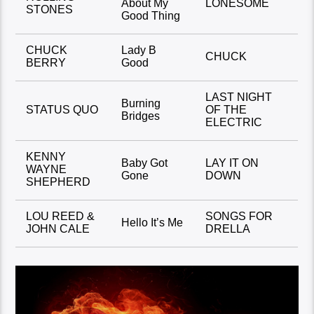
About My
LONESOME
STONES
Good Thing
CHUCK
Lady B
CHUCK
BERRY
Good
LAST NIGHT
Burning
STATUS QUO
OF THE
Bridges
ELECTRIC
KENNY
Baby Got
LAY IT ON
WAYNE
Gone
DOWN
SHEPHERD
LOU REED &
SONGS FOR
Hello It’s Me
JOHN CALE
DRELLA