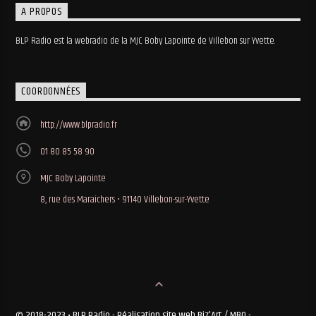
A PROPOS
BLP Radio est la webradio de la MJC Boby Lapointe de Villebon sur Yvette.
COORDONNÉES
http://www.blpradio.fr
01 80 85 58 90
MJC Boby Lapointe
8, rue des Maraichers • 91140 Villebon-sur-Yvette
© 2018-2023 • BLP Radio - Réalisation site web Biz'Art / MBO -