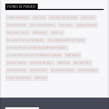
FILTRES DE PODCAST
100% PODCAST
ARTISTE
CENTRE DE LOISIRS
CONCERT
DIGITALFAYA
ELECTROSTORIES
FESTIVAL
HIRDÉ AFRICA
INSTINCT JAZZ
JEUNESSE
JOJO 3.0
LA SORTIE DE LA SEMAINE
LES CHRONIQUES DE JJBEN
LES COUPS DE COEUR DE LA MÉDIATHÈQUE
LES RACONTARS DE CITROUILLE AMÈRE
LMV ROCK
NIGHT TRAIN
PLUS DE BASSE !
PROG 50
RACONTARS
RENCONTRES
REPORTAGE
RETRONOUVEAU
ROCK'N'ROLL
TOUT UN POÈME
UNPLUG