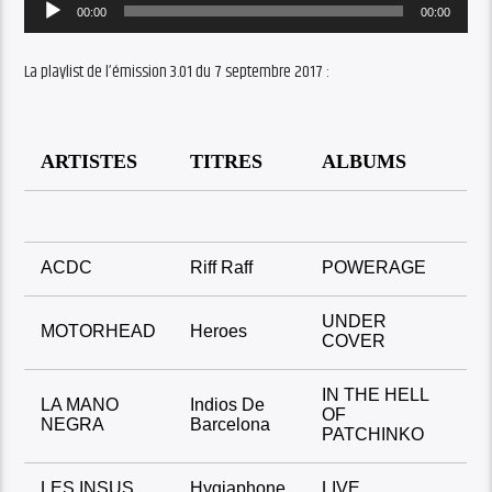
Audio
00:00
00:00
Player
La playlist de l’émission 3.01 du 7 septembre 2017 :
ARTISTES
TITRES
ALBUMS
ACDC
Riff Raff
POWERAGE
UNDER
MOTORHEAD
Heroes
COVER
IN THE HELL
LA MANO
Indios De
OF
NEGRA
Barcelona
PATCHINKO
LES INSUS
Hygiaphone
LIVE