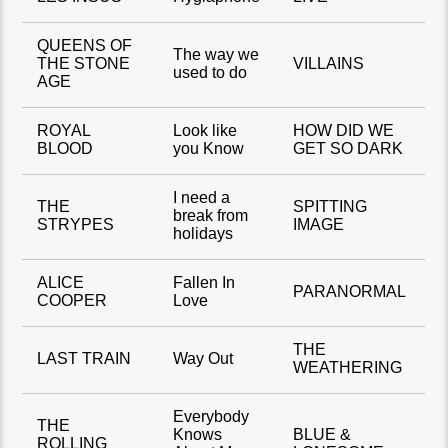
QUEENS OF
The way we
THE STONE
VILLAINS
used to do
AGE
ROYAL
Look like
HOW DID WE
BLOOD
you Know
GET SO DARK
I need a
THE
SPITTING
break from
STRYPES
IMAGE
holidays
ALICE
Fallen In
PARANORMAL
COOPER
Love
THE
LAST TRAIN
Way Out
WEATHERING
Everybody
THE
Knows
BLUE &
ROLLING