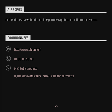
A PROPOS
BLP Radio est la webradio de la MJC Boby Lapointe de Villebon sur Yvette.
COORDONNÉES
http://www.blpradio.fr
01 80 85 58 90
MJC Boby Lapointe
8, rue des Maraichers • 91140 Villebon-sur-Yvette