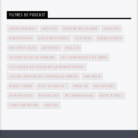
FILTRES DE PODCAST
100% PODCAST
ARTISTE
CENTRE DE LOISIRS
CONCERT
DIGITALFAYA
ELECTROSTORIES
FESTIVAL
HIRDÉ AFRICA
INSTINCT JAZZ
JEUNESSE
JOJO 3.0
LA SORTIE DE LA SEMAINE
LES CHRONIQUES DE JJBEN
LES COUPS DE COEUR DE LA MÉDIATHÈQUE
LES RACONTARS DE CITROUILLE AMÈRE
LMV ROCK
NIGHT TRAIN
PLUS DE BASSE !
PROG 50
RACONTARS
RENCONTRES
REPORTAGE
RETRONOUVEAU
ROCK'N'ROLL
TOUT UN POÈME
UNPLUG