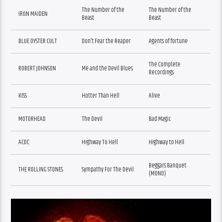
The Number of the
The Number of the
IRON MAIDEN
Beast
Beast
BLUE OYSTER CULT
Don’t Fear the Reaper
Agents of fortune
The Complete
ROBERT JOHNSON
Me and the Devil Blues
Recordings
KISS
Hotter Than Hell
Alive
MOTORHEAD
The Devil
Bad Magic
ACDC
Highway To Hell
Highway to Hell
Beggars Banquet
THE ROLLING STONES
Sympathy For The Devil
(MONO)