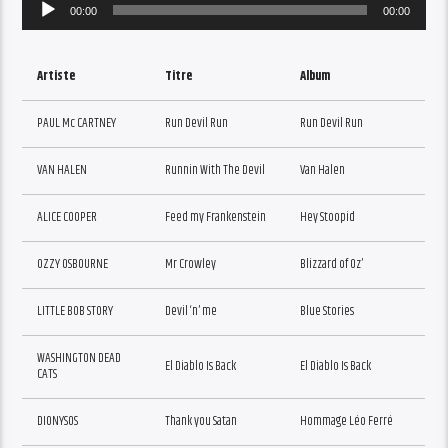
Audio
00:00
00:00
Player
Artiste
Titre
Album
PAUL Mc CARTNEY
Run Devil Run
Run Devil Run
VAN HALEN
Runnin With The Devil
Van Halen
ALICE COOPER
Feed my Frankenstein
Hey Stoopid
OZZY OSBOURNE
Mr Crowley
Blizzard of Oz’
LITTLE BOB STORY
Devil ‘n’ me
Blue Stories
WASHINGTON DEAD
El Diablo Is Back
El Diablo Is Back
CATS
DIONYSOS
Thank you Satan
Hommage Léo Ferré