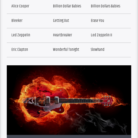
Alice Cooper
Billion Dollar Babies
Billion Dollars Babies
Bleeker
Getting Out
Erase You
Led Zeppelin
Heartbreaker
Led Zeppelin II
Eric Clapton
Wonderful Tonight
Slowhand