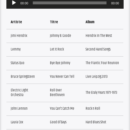
Audio
00:00
00:00
Player
Artiste
Titre
Album
Jimi Hendrix
Johnny B. Goode
Hendrix In The West
Lemmy
Let It Rock
Second Hand Songs
Status Quo
Bye Bye Johnny
The Frantic Four Reunion
Bruce Springsteen
You Never Can Tell
Live Leipzig 2013
Electric Light
Roll Over
The Eraly Years 1971-1973
Orchestra
Beethoven
John Lennon
You Can’t Catch Me
Rock n Roll
Laura Cox
Good Ol’Days
Hard Blues Shot