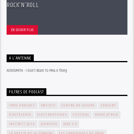
ROCK’N’ROLL
EN SAVOIR PLUS
A L’ANTENNE
AEROSMITH - I Don't Want To Miss A Thing
FILTRES DE PODCAST
100% PODCAST
ARTISTE
CENTRE DE LOISIRS
CONCERT
DIGITALFAYA
ELECTROSTORIES
FESTIVAL
HIRDÉ AFRICA
INSTINCT JAZZ
JEUNESSE
JOJO 3.0
LA SORTIE DE LA SEMAINE
LES CHRONIQUES DE JJBEN