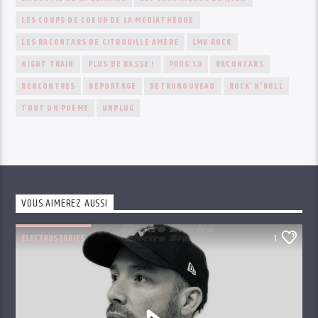
LES COUPS DE COEUR DE LA MÉDIATHÈQUE
LES RACONTARS DE CITROUILLE AMÈRE
LMV ROCK
NIGHT TRAIN
PLUS DE BASSE !
PROG 50
RACONTARS
RENCONTRES
REPORTAGE
RETRONOUVEAU
ROCK'N'ROLL
TOUT UN POÈME
UNPLUG
VOUS AIMEREZ AUSSI
ELECTROSTORIES
1