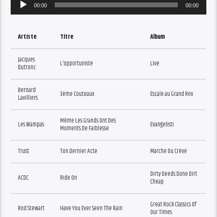
Audio
00:00
00:00
Player
Artiste
Titre
Album
Jacques
L’opportuniste
Live
Dutronc
Bernard
3ème Couteaux
Escale au Grand Rex
Lavilliers
Même Les Grands Ont Des
Les Wampas
Evangelisti
Moments De Faiblesse
Trust
Ton Dernier Acte
Marche Ou Crève
Dirty Deeds Done Dirt
ACDC
Ride On
Cheap
Great Rock Classics Of
Rod Stewart
Have You Ever Seen The Rain
Our Times