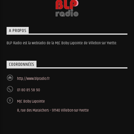
A PROPOS
BLP Radio est la webradio de la MJC Boby Lapointe de Villebon sur Yvette.
COORDONNÉES
http://www.blpradio.fr
01 80 85 58 90
MJC Boby Lapointe
8, rue des Maraichers • 91140 Villebon-sur-Yvette