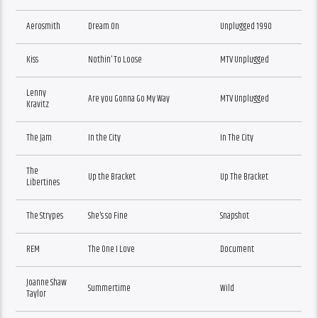
Aerosmith
Dream On
Unplugged 1990
Kiss
Nothin’ To Loose
MTV Unplugged
Lenny
Are you Gonna Go My Way
MTV Unplugged
Kravitz
The Jam
In the City
In The City
The
Up the Bracket
Up The Bracket
Libertines
The Strypes
She’s so Fine
Snapshot
REM
The One I Love
Document
Joanne Shaw
Summertime
Wild
Taylor