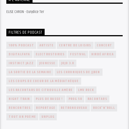
A L’ANTENNE
ELISE CARON - Eurydice Ter
FILTRES DE PODCAST
100% PODCAST
ARTISTE
CENTRE DE LOISIRS
CONCERT
DIGITALFAYA
ELECTROSTORIES
FESTIVAL
HIRDÉ AFRICA
INSTINCT JAZZ
JEUNESSE
JOJO 3.0
LA SORTIE DE LA SEMAINE
LES CHRONIQUES DE JJBEN
LES COUPS DE COEUR DE LA MÉDIATHÈQUE
LES RACONTARS DE CITROUILLE AMÈRE
LMV ROCK
NIGHT TRAIN
PLUS DE BASSE !
PROG 50
RACONTARS
RENCONTRES
REPORTAGE
RETRONOUVEAU
ROCK'N'ROLL
TOUT UN POÈME
UNPLUG