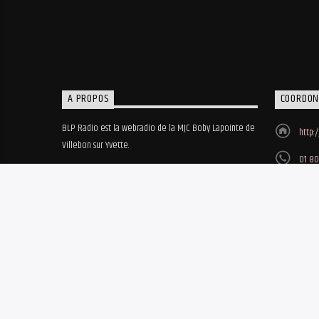
A PROPOS
COORDON
BLP Radio est la webradio de la MJC Boby Lapointe de
http:
Villebon sur Yvette.
01 80
MJC B
8, ru