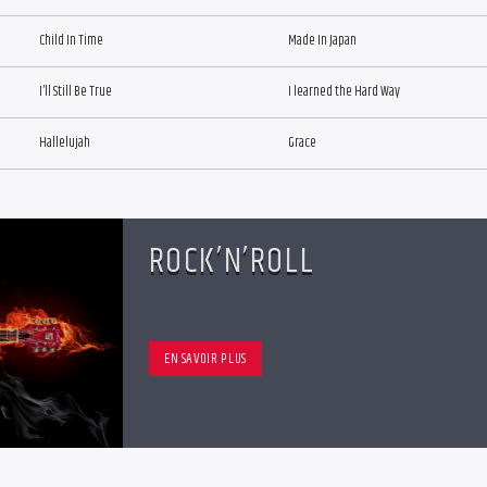
Child In Time
Made In Japan
I’ll Still Be True
I learned the Hard Way
Hallelujah
Grace
ROCK’N’ROLL
EN SAVOIR PLUS