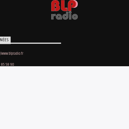
NÉES
//www.blpradio.fr
 85 58 90
oby Lapointe
e des Maraichers • 91140 Villebon-sur-Yvette