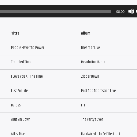
00:00
Titre
Album
People Have The Power
Dream Of Live
Troubled Time
Revolution Radio
I Love You All The Time
Zipper Down
Lust For Life
Post Pop Depression Live
Barbes
FFF
Shut Em Down
The Party’s Over
Atlas, Rise !
Hardwired …To Self Destruct