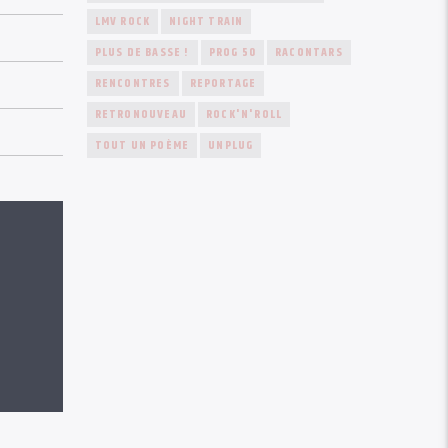
LMV ROCK
NIGHT TRAIN
PLUS DE BASSE !
PROG 50
RACONTARS
RENCONTRES
REPORTAGE
RETRONOUVEAU
ROCK'N'ROLL
TOUT UN POÈME
UNPLUG