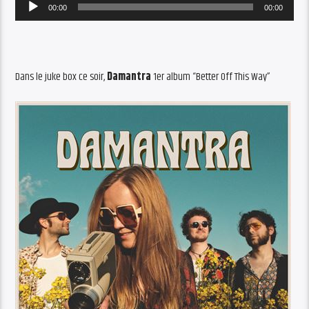
Audio
00:00
00:00
Player
Dans le juke box ce soir,
Damantra
1er album “Better Off This Way”