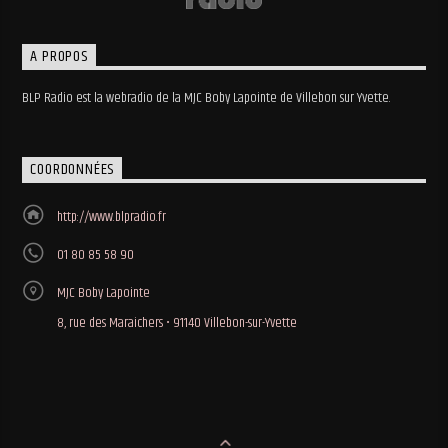
A PROPOS
BLP Radio est la webradio de la MJC Boby Lapointe de Villebon sur Yvette.
COORDONNÉES
http://www.blpradio.fr
01 80 85 58 90
MJC Boby Lapointe
8, rue des Maraichers • 91140 Villebon-sur-Yvette