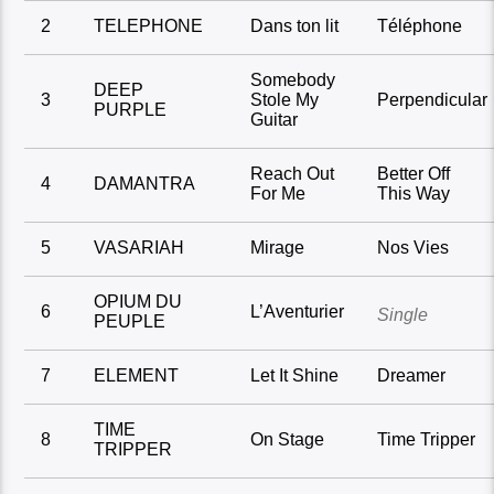
2
TELEPHONE
Dans ton lit
Téléphone
Somebody
DEEP
3
Stole My
Perpendicular
PURPLE
Guitar
Reach Out
Better Off
4
DAMANTRA
For Me
This Way
5
VASARIAH
Mirage
Nos Vies
OPIUM DU
6
L’Aventurier
Single
PEUPLE
7
ELEMENT
Let It Shine
Dreamer
TIME
8
On Stage
Time Tripper
TRIPPER