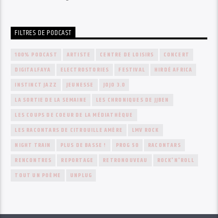
FILTRES DE PODCAST
100% PODCAST
ARTISTE
CENTRE DE LOISIRS
CONCERT
DIGITALFAYA
ELECTROSTORIES
FESTIVAL
HIRDÉ AFRICA
INSTINCT JAZZ
JEUNESSE
JOJO 3.0
LA SORTIE DE LA SEMAINE
LES CHRONIQUES DE JJBEN
LES COUPS DE COEUR DE LA MÉDIATHÈQUE
LES RACONTARS DE CITROUILLE AMÈRE
LMV ROCK
NIGHT TRAIN
PLUS DE BASSE !
PROG 50
RACONTARS
RENCONTRES
REPORTAGE
RETRONOUVEAU
ROCK'N'ROLL
TOUT UN POÈME
UNPLUG