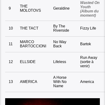
Wasted On
THE
Youth
9
Geraldine
MOLOTOVS
(Album du
moment)
By The
10
THE TACT
Fizzy Life
Riverside
MARCO
No Way
11
Bartok
BARTOCCIONI
Back
Run Away
12
ELLSIDE
Lifeless
(sortie à
venir)
A Horse
13
AMERICA
With No
America
Name