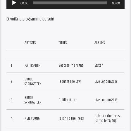
Audio
00:00
00:00
Player
Et voilà le programme du soir!
ARTISTES
TITRES
ALBUMS
1
PATTI SMITH
Beacuse The Night
Easter
BRUCE
2
I Fought The Law
Live London 2018
SPRINGSTEEN
BRUCE
3
Cadillac Ranch
Live London 2018
SPRINGSTEEN
Talkin To The Trees
4
NEIL YOUNG
Talkin To The Trees
(sortie le 13/06)