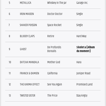
5
METALLICA
Whiskey In The Jar
Garage Inc.
6
IRON MAIDEN
Doctor Doctor
Single
7
SHAKER POISSON
Space Rocket
Single
8
BLOODY CLAPS
Retire
Hard Way
De Profundis
Skeleta (Album
9
GHOST
Borealis
du moment)
10
DATCHA MANDALA
Mother God
Hara
11
FRANCK & DAMIEN
California
Juniper Road
12
THE KARMA EFFECT
See You Again
Promised Land
13
TWISTED SISTER
The Price
Stay Angry