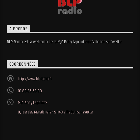
A PROPOS
BLP Radio est la webradio de la MJC Boby Lapointe de Villebon sur Yvette.
COORDONNÉES
http://www.blpradio.fr
01 80 85 58 90
MJC Boby Lapointe
8, rue des Maraichers • 91140 Villebon-sur-Yvette