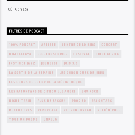
FOÉ - Alors Lise
FILTRES DE PODCAST
100% PODCAST
ARTISTE
CENTRE DE LOISIRS
CONCERT
DIGITALFAYA
ELECTROSTORIES
FESTIVAL
HIRDÉ AFRICA
INSTINCT JAZZ
JEUNESSE
JOJO 3.0
LA SORTIE DE LA SEMAINE
LES CHRONIQUES DE JJBEN
LES COUPS DE COEUR DE LA MÉDIATHÈQUE
LES RACONTARS DE CITROUILLE AMÈRE
LMV ROCK
NIGHT TRAIN
PLUS DE BASSE !
PROG 50
RACONTARS
RENCONTRES
REPORTAGE
RETRONOUVEAU
ROCK'N'ROLL
TOUT UN POÈME
UNPLUG