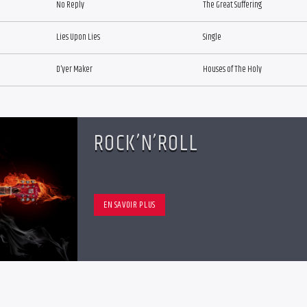
No Reply
The Great Suffering
Lies Upon Lies
Single
D’yer Maker
Houses of The Holy
ROCK’N’ROLL
EN SAVOIR PLUS