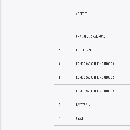
ARTISTES
1
GRANDFUNK RAILROAD
2
DEEP PURPLE
3
KOMODRAG & THE MOUNODOR
4
KOMODRAG & THE MOUNODOR
5
KOMODRAG & THE MOUNODOR
6
LAST TRAIN
7
GYASI