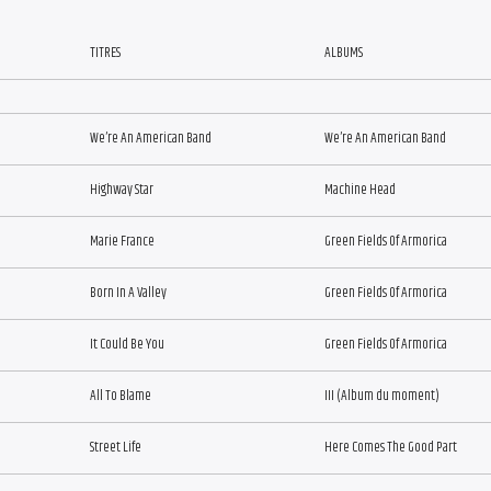
TITRES
ALBUMS
We’re An American Band
We’re An American Band
Highway Star
Machine Head
Marie France
Green Fields Of Armorica
Born In A Valley
Green Fields Of Armorica
It Could Be You
Green Fields Of Armorica
All To Blame
III (Album du moment)
Street Life
Here Comes The Good Part