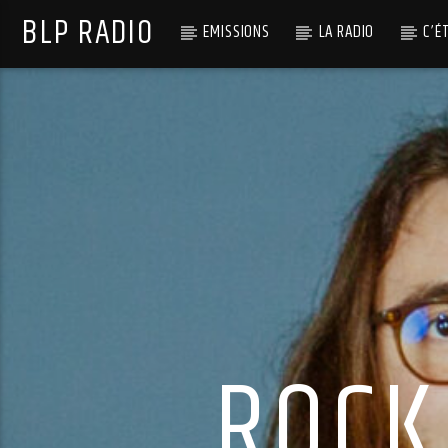
BLP RADIO
EMISSIONS
LA RADIO
C’É
ROCK 