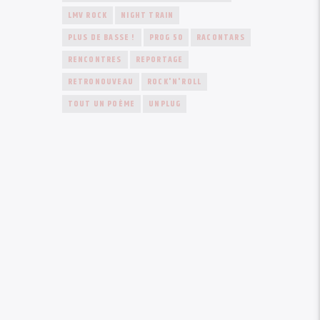
LMV ROCK
NIGHT TRAIN
PLUS DE BASSE !
PROG 50
RACONTARS
RENCONTRES
REPORTAGE
RETRONOUVEAU
ROCK'N'ROLL
TOUT UN POÈME
UNPLUG