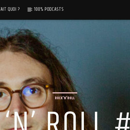
TAIT QUOI ?
100% PODCASTS
ROCK'N'ROLL
‘N’ ROLL 