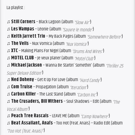
La playlist :
♫ Still Corners
– Black Lagoon (album
)
“Slow Air”
♫ Les Wampas
– Léonie (album
)
“Sauvre le monde”
♫ Keith Jarrett Trio
– My Back Pages (album
)
“Somewhere Before”
♫ The Veils
– Nux Vomica (album
)
“Nux Vomica”
♫ XTC
– Making Plans For Nigel (album
)
“Drums And Wires”
♫ MOTEL CLUB
– Je veux planer (album
)
“Motel Club”
♫ Michael Jackson
– Wanna Be Startin’ Somethin’ (album
“Thriller 25
)
Super Deluxe Edition”
♫ Ned Doheny
– Get It Up For Love (album
)
“Hard Candy”
♫ Com Truise
– Propagation (album
)
“Iteration”
♫ Carbon Killer
– The Last Stand (album
)
“Carbon Inc”
♫ The Crusaders, Bill Withers
– Soul Shadows – Edit (album
“The
)
Vocal Album”
♫ Peach Tree Rascals
– LEAVE ME (album
)
“Camp Nowhere”
♫ Beat Assailant, Anaïs
– Too Hot (Feat. Anais) – Radio Edit (album
)
“Too Hot (feat. Anais)”