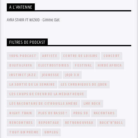
A L’ANTENNE
AYRA STARR FT WIZKID - Gimme Dat
FILTRES DE PODCAST
100% PODCAST
ARTISTE
CENTRE DE LOISIRS
CONCERT
DIGITALFAYA
ELECTROSTORIES
FESTIVAL
HIRDÉ AFRICA
INSTINCT JAZZ
JEUNESSE
JOJO 3.0
LA SORTIE DE LA SEMAINE
LES CHRONIQUES DE JJBEN
LES COUPS DE COEUR DE LA MÉDIATHÈQUE
LES RACONTARS DE CITROUILLE AMÈRE
LMV ROCK
NIGHT TRAIN
PLUS DE BASSE !
PROG 50
RACONTARS
RENCONTRES
REPORTAGE
RETRONOUVEAU
ROCK'N'ROLL
TOUT UN POÈME
UNPLUG