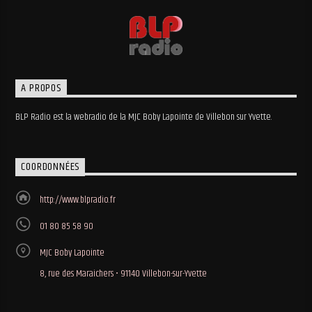
A PROPOS
BLP Radio est la webradio de la MJC Boby Lapointe de Villebon sur Yvette.
COORDONNÉES
http://www.blpradio.fr
01 80 85 58 90
MJC Boby Lapointe
8, rue des Maraichers • 91140 Villebon-sur-Yvette