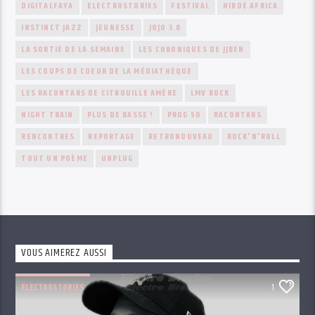
DIGITALFAYA
ELECTROSTORIES
FESTIVAL
HIRDÉ AFRICA
INSTINCT JAZZ
JEUNESSE
JOJO 3.0
LA SORTIE DE LA SEMAINE
LES CHRONIQUES DE JJBEN
LES COUPS DE COEUR DE LA MÉDIATHÈQUE
LES RACONTARS DE CITROUILLE AMÈRE
LMV ROCK
NIGHT TRAIN
PLUS DE BASSE !
PROG 50
RACONTARS
RENCONTRES
REPORTAGE
RETRONOUVEAU
ROCK'N'ROLL
TOUT UN POÈME
UNPLUG
VOUS AIMEREZ AUSSI
ELECTROSTORIES
1