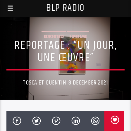
BLP RADIO
RENCONTRES
REPORTAGE
REPORTAGE : “UN JOUR,
UNE ŒUVRE”
TOSCA ET QUENTIN 8 DECEMBER 2021