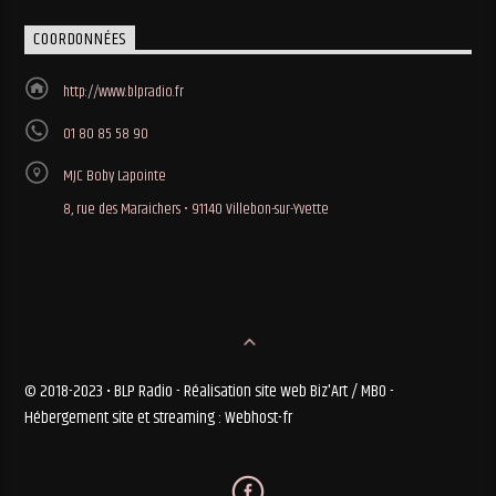
COORDONNÉES
http://www.blpradio.fr
01 80 85 58 90
MJC Boby Lapointe
8, rue des Maraichers • 91140 Villebon-sur-Yvette
© 2018-2023 • BLP Radio - Réalisation site web Biz'Art / MBO -
Hébergement site et streaming : Webhost-fr