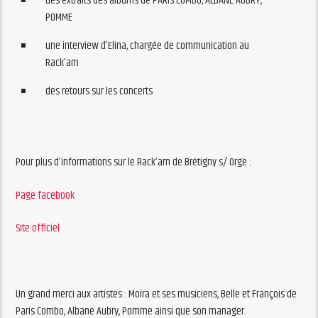
des extraits des albums de PARIS COMBO, ALBANE AUBRY,
POMME
une interview d’Elina, chargée de communication au
Rack’am
des retours sur les concerts
Pour plus d’informations sur le Rack’am de Brétigny s/ Orge :
Page facebook
Site officiel
Un grand merci aux artistes : Moïra et ses musiciens, Belle et François de
Paris Combo, Albane Aubry, Pomme ainsi que son manager.