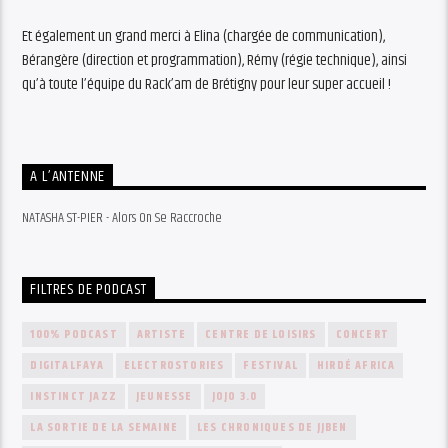
Et également un grand merci à Elina (chargée de communication),
Bérangère (direction et programmation), Rémy (régie technique), ainsi
qu’à toute l’équipe du Rack’am de Brétigny pour leur super accueil !
A L’ANTENNE
NATASHA ST-PIER - Alors On Se Raccroche
FILTRES DE PODCAST
100% PODCAST
ARTISTE
CENTRE DE LOISIRS
CONCERT
DIGITALFAYA
ELECTROSTORIES
FESTIVAL
HIRDÉ AFRICA
INSTINCT JAZZ
JEUNESSE
JOJO 3.0
LA SORTIE DE LA SEMAINE
LES CHRONIQUES DE JJBEN