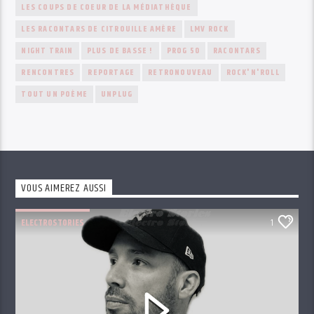
LES COUPS DE COEUR DE LA MÉDIATHÈQUE
LES RACONTARS DE CITROUILLE AMÈRE
LMV ROCK
NIGHT TRAIN
PLUS DE BASSE !
PROG 50
RACONTARS
RENCONTRES
REPORTAGE
RETRONOUVEAU
ROCK'N'ROLL
TOUT UN POÈME
UNPLUG
VOUS AIMEREZ AUSSI
ELECTROSTORIES
1