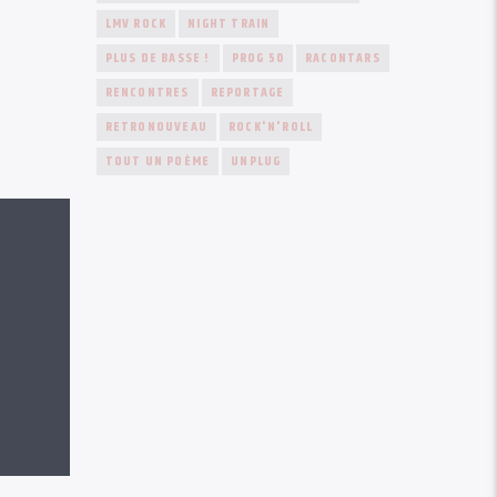
LMV ROCK
NIGHT TRAIN
PLUS DE BASSE !
PROG 50
RACONTARS
RENCONTRES
REPORTAGE
RETRONOUVEAU
ROCK'N'ROLL
TOUT UN POÈME
UNPLUG