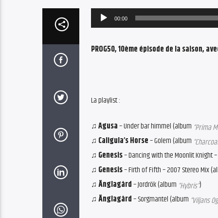
Audio
00:00
Player
PROG50, 10ème épisode de la saison, avec
La playlist :
♫ Agusa
– Under bar himmel (album
“Prima M
♫ Caligula’s Horse
– Golem (album
“Charcoal
♫ Genesis
– Dancing with the Moonlit Knight 
♫ Genesis
– Firth of Fifth – 2007 Stereo Mix (
♫ Änglagård
– Jordrök (album
)
“Hybris”
♫ Änglagård
– Sorgmantel (album
“Viljans Og