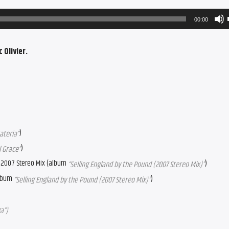
00:00
 Olivier.
)
ateria”
)
 Grace”
– 2007 Stereo Mix (album
)
“Selling England by the Pound (2007 Stereo Mix)”
album
)
“Selling England by the Pound (2007 Stereo Mix)”
a”)