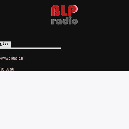
NÉES
//www.blpradio.fr
 85 58 90
oby Lapointe
e des Maraichers • 91140 Villebon-sur-Yvette