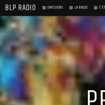
BLP RADIO
EMISSIONS
LA RADIO
C’É
P