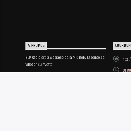
A PROPOS
COORDON
BLP Radio est la webradio de la MJC Boby Lapointe de
http:
Villebon sur Yvette.
01 80
MJC B
8, ru