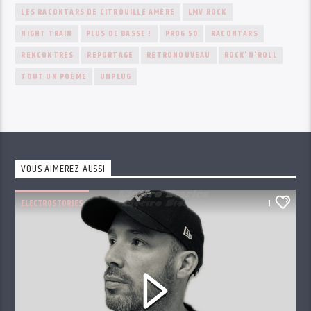
LES RACONTARS DE CITROUILLE AMÈRE
LMV ROCK
NIGHT TRAIN
PLUS DE BASSE !
PROG 50
RACONTARS
RENCONTRES
REPORTAGE
RETRONOUVEAU
ROCK'N'ROLL
TOUT UN POÈME
UNPLUG
VOUS AIMEREZ AUSSI
ELECTROSTORIES
1