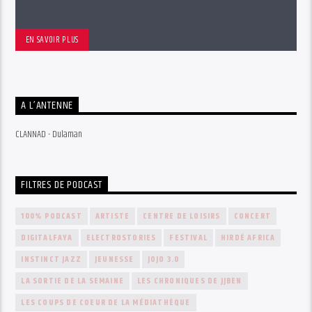
EN SAVOIR PLUS
A L’ANTENNE
CLANNAD - Dulaman
FILTRES DE PODCAST
100% PODCAST
ARTISTE
CENTRE DE LOISIRS
CONCERT
DIGITALFAYA
ELECTROSTORIES
FESTIVAL
HIRDÉ AFRICA
INSTINCT JAZZ
JEUNESSE
JOJO 3.0
LA SORTIE DE LA SEMAINE
LES CHRONIQUES DE JJBEN
LES COUPS DE COEUR DE LA MÉDIATHÈQUE